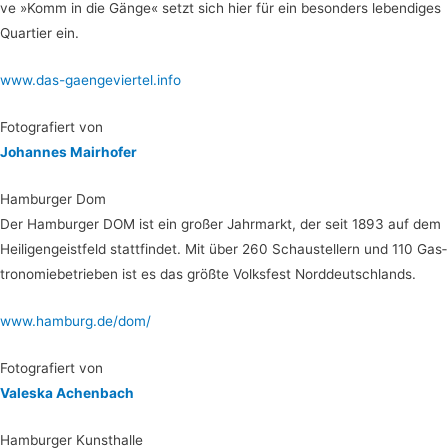
ve »Komm in die Gän­ge« setzt sich hier für ein beson­ders leben­di­ges
Quar­tier ein.
www.das-gaengeviertel.info
Foto­gra­fiert von
Johan­nes Mairhofer
Ham­bur­ger Dom
Der Ham­bur­ger DOM ist ein gro­ßer Jahr­markt, der seit 1893 auf dem
Hei­li­gen­geist­feld statt­fin­det. Mit über 260 Schau­stel­lern und 110 Gas­
tro­no­mie­be­trie­ben ist es das größ­te Volks­fest Norddeutschlands.
www.hamburg.de/dom/
Foto­gra­fiert von
Val­es­ka Achenbach
Ham­bur­ger Kunsthalle