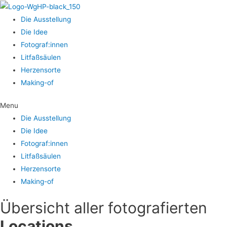
Die Aus­stel­lung
Die Idee
Fotograf:innen
Lit­faß­säu­len
Her­zens­or­te
Making-of
Menu
Die Aus­stel­lung
Die Idee
Fotograf:innen
Lit­faß­säu­len
Her­zens­or­te
Making-of
Über­sicht aller foto­gra­fier­ten
Locations.