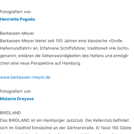
Foto­gra­fiert von
Hen­ri­et­te Pogoda
Bar­kas­sen-Mey­er
Bar­kas­sen-Mey­er bie­tet seit 100 Jah­ren eine klas­si­sche »Gro­ße
Hafen­rund­fahrt« an. Erfah­re­ne Schiffs­füh­rer, tra­di­tio­nell »He lücht«
genannt, erklä­ren die Sehens­wür­dig­kei­ten des Hafens und ermög­li­
chen eine neue Per­spek­ti­ve auf Hamburg.
www.barkassen-meyer.de
Foto­gra­fiert von
Mela­nie Dreysse
BIRD­LAND
Das BIRD­LAND ist ein Ham­bur­ger Jazz­club. Der Kel­ler­club befin­det
sich im Stadt­teil Eims­büt­tel an der Gärt­ner­stra­ße. Er fasst 150 Gäs­te