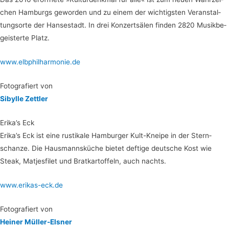
chen Ham­burgs gewor­den und zu einem der wich­tigs­ten Ver­an­stal­
tungs­or­te der Han­se­stadt. In drei Kon­zert­sä­len fin­den 2820 Musik­be­
geis­ter­te Platz.
www.elbphilharmonie.de
Foto­gra­fiert von
Sibyl­le Zettler
Erika’s Eck
Erika’s Eck ist eine rus­ti­ka­le Ham­bur­ger Kult-Knei­pe in der Stern­
schan­ze. Die Haus­manns­kü­che bie­tet def­ti­ge deut­sche Kost wie
Steak, Mat­jes­fi­let und Brat­kar­tof­feln, auch nachts.
www.erikas-eck.de
Foto­gra­fiert von
Hei­ner Müller-Elsner