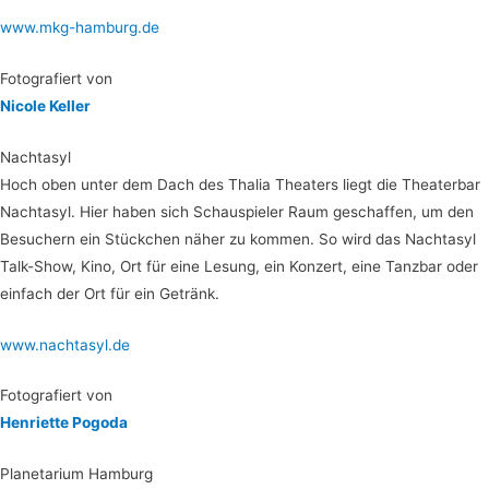
www.mkg-hamburg.de
Foto­gra­fiert von
Nico­le Keller
Nacht­asyl
Hoch oben unter dem Dach des Tha­lia Thea­ters liegt die Thea­ter­bar
Nacht­asyl. Hier haben sich Schau­spie­ler Raum geschaf­fen, um den
Besu­chern ein Stück­chen näher zu kom­men. So wird das Nacht­asyl
Talk-Show, Kino, Ort für eine Lesung, ein Kon­zert, eine Tanz­bar oder
ein­fach der Ort für ein Getränk.
www.nachtasyl.de
Foto­gra­fiert von
Hen­ri­et­te Pogoda
Pla­ne­ta­ri­um Hamburg