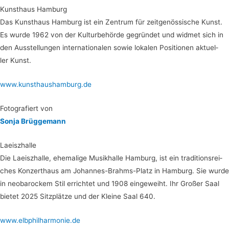
Kunst­haus Hamburg
Das Kunst­haus Ham­burg ist ein Zen­trum für zeit­ge­nös­si­sche Kunst.
Es wur­de 1962 von der Kul­tur­be­hör­de gegrün­det und wid­met sich in
den Aus­stel­lun­gen inter­na­tio­na­len sowie loka­len Posi­tio­nen aktu­el­
ler Kunst.
www.kunsthaushamburg.de
Foto­gra­fiert von
Son­ja Brüggemann
Laeiszhal­le
Die Laeiszhal­le, ehe­ma­li­ge Musik­hal­le Ham­burg, ist ein tra­di­ti­ons­rei­
ches Kon­zert­haus am Johan­nes-Brahms-Platz in Ham­burg. Sie wur­de
in neo­ba­ro­ckem Stil errich­tet und 1908 ein­ge­weiht. Ihr Gro­ßer Saal
bie­tet 2025 Sitz­plät­ze und der Klei­ne Saal 640.
www.elbphilharmonie.de