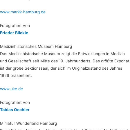
www.markk-hamburg.de
Foto­gra­fiert von
Frie­der Blickle
Medi­zin­his­to­ri­sches Muse­um Hamburg
Das Medi­zin­his­to­ri­sche Muse­um zeigt die Ent­wick­lun­gen in Medi­zin
und Gesell­schaft seit Mit­te des 19. Jahr­hun­derts. Das größ­te Expo­nat
ist der gro­ße Sek­ti­ons­saal, der sich im Ori­gi­nal­zu­stand des Jah­res
1926 präsentiert.
www.uke.de
Foto­gra­fiert von
Tobi­as Oechler
Minia­tur Wun­der­land Hamburg