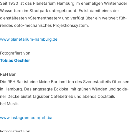
Seit 1930 ist das Pla­ne­ta­ri­um Ham­burg im ehe­ma­li­gen Win­ter­hu­der
Was­ser­turm im Stadt­park unter­ge­bracht. Es ist damit eines der
dienst­äl­tes­ten »Ster­nen­thea­ter« und ver­fügt über ein welt­weit füh­
ren­des opto-mecha­ni­sches Projektionssystem.
www.planetarium-hamburg.de
Foto­gra­fiert von
Tobi­as Oechler
REH Bar
Die REH Bar ist eine klei­ne Bar inmit­ten des Sze­ne­stadteils Otten­sen
in Ham­burg. Das ange­sag­te Eck­lo­kal mit grü­nen Wän­den und gol­de­
ner Decke bie­tet tags­über Café­be­trieb und abends Cock­tails
bei Musik.
www.instagram.com/reh.bar
Foto­gra­fiert von