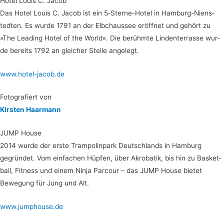
Hotel Lou­is C. Jacob
Das Hotel Lou­is C. Jacob ist ein 5‑S­ter­ne-Hotel in Ham­burg-Nien­s­
ted­ten. Es wur­de 1791 an der Elb­chaus­see eröff­net und gehört zu
»The Lea­ding Hotel of the World«. Die berühm­te Lin­den­ter­ras­se wur­
de bereits 1792 an glei­cher Stel­le angelegt.
www.hotel-jacob.de
Foto­gra­fiert von
Kirs­ten Haarmann
JUMP House
2014 wur­de der ers­te Tram­po­lin­park Deutsch­lands in Ham­burg
gegrün­det. Vom ein­fa­chen Hüp­fen, über Akro­ba­tik, bis hin zu Bas­ket­
ball, Fit­ness und einem Nin­ja Par­cour – das JUMP House bie­tet
Bewe­gung für Jung und Alt.
www.jumphouse.de