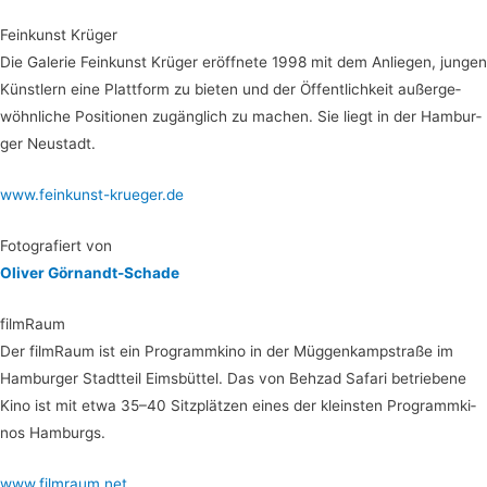
Fein­kunst Krüger
Die Gale­rie Fein­kunst Krü­ger eröff­ne­te 1998 mit dem Anlie­gen, jun­gen
Künst­lern eine Platt­form zu bie­ten und der Öffent­lich­keit außer­ge­
wöhn­li­che Posi­tio­nen zugäng­lich zu machen. Sie liegt in der Ham­bur­
ger Neustadt.
www.feinkunst-krueger.de
Foto­gra­fiert von
Oli­ver Görnandt-Schade
film­Raum
Der film­Raum ist ein Pro­gramm­ki­no in der Müg­gen­kamp­stra­ße im
Ham­bur­ger Stadt­teil Eims­büt­tel. Das von Behzad Safa­ri betrie­be­ne
Kino ist mit etwa 35–40 Sitz­plät­zen eines der kleins­ten Pro­gramm­ki­
nos Hamburgs.
www.filmraum.net