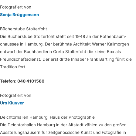
Foto­gra­fiert von
Son­ja Brüggemann
Bücher­stu­be Stolterfoht
Die Bücher­stu­be Stol­ter­foht steht seit 1948 an der Rothen­baum­
chaus­see in Ham­burg. Der berühm­te Archi­tekt Wer­ner Kall­mor­gen
ent­warf der Buch­händ­le­rin Gre­ta Stol­ter­foht die klei­ne Box als
Freund­schafts­dienst. Der erst drit­te Inha­ber Frank Bart­ling führt die
Tra­di­ti­on fort.
Tele­fon: 040 4101580
Foto­gra­fiert von
Urs Kluy­ver
Deich­tor­hal­len Ham­burg, Haus der Photographie
Die Deich­tor­hal­len Ham­burg in der Alt­stadt zäh­len zu den gro­ßen
Aus­stel­lungs­häu­sern für zeit­ge­nös­si­sche Kunst und Foto­gra­fie in