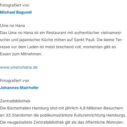
Foto­gra­fiert von
Micha­el Bogumil
Ume no Hana
Das Ume no Hana ist ein Restau­rant mit authen­ti­scher viet­na­me­si­
scher und japa­ni­scher Küche mit­ten auf Sankt Pau­li. Die klei­ne Ter­
ras­se vor dem Laden ist meist bre­chend voll, momen­tan gibt es
Essen zum Mitnehmen.
www.umenohana.de
Foto­gra­fiert von
Johan­nes Mairhofer
Zen­tral­bi­blio­thek
Die Bücher­hal­len Ham­burg sind mit jähr­lich 4,8 Mil­lio­nen Besu­chern
an 33 Stand­or­ten die publi­kums­stärks­te Kul­tur­ein­rich­tung Ham­burgs.
Die neu­ge­stal­te­te Zen­tral­bi­blio­thek gilt als das öffent­li­che Wohn­zim­