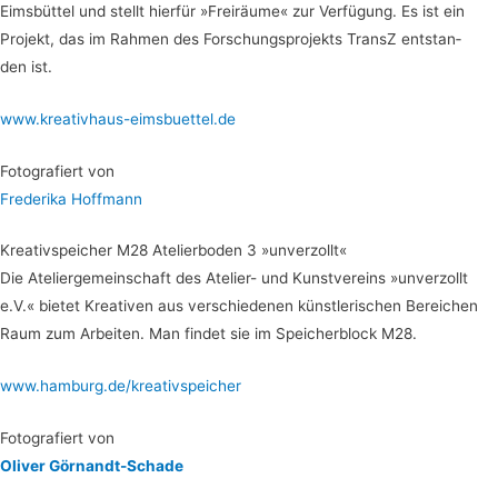
Eims­büt­tel und stellt hier­für »Frei­räu­me« zur Ver­fü­gung. Es ist ein
Pro­jekt, das im Rah­men des For­schungs­pro­jekts Tran­sZ ent­stan­
den ist.
www.kreativhaus-eimsbuettel.de
Foto­gra­fiert von
Fre­de­ri­ka Hoffmann
Krea­tiv­spei­cher M28 Ate­lier­bo­den 3 »unver­zollt«
Die Ate­lier­ge­mein­schaft des Ate­lier- und Kunst­ver­eins »unver­zollt
e.V.« bie­tet Krea­ti­ven aus ver­schie­de­nen künst­le­ri­schen Berei­chen
Raum zum Arbei­ten. Man fin­det sie im Spei­cher­block M28.
www.hamburg.de/kreativspeicher
Foto­gra­fiert von
Oli­ver Görnandt-Schade