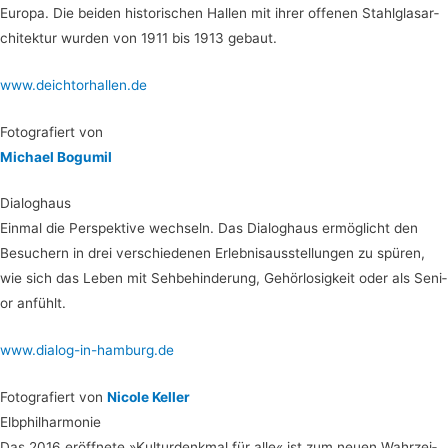
Euro­pa. Die bei­den his­to­ri­schen Hal­len mit ihrer offe­nen Stahl­glas­ar­
chi­tek­tur wur­den von 1911 bis 1913 gebaut.
www.deichtorhallen.de
Foto­gra­fiert von
Micha­el Bogumil
Dia­log­haus
Ein­mal die Per­spek­ti­ve wech­seln. Das Dia­log­haus ermög­licht den
Besu­chern in drei ver­schie­de­nen Erleb­nis­aus­stel­lun­gen zu spü­ren,
wie sich das Leben mit Seh­be­hin­de­rung, Gehör­lo­sig­keit oder als Seni­
or anfühlt.
www.dialog-in-hamburg.de
Foto­gra­fiert von
Nico­le Keller
Elb­phil­har­mo­nie
Das 2016 eröff­ne­te »Kul­tur­denk­mal für alle« ist zum neu­en Wahr­zei­