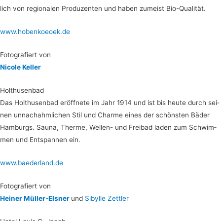
lich von regio­na­len Pro­du­zen­ten und haben zumeist Bio-Qualität.
www.hobenkoeoek.de
Foto­gra­fiert von
Nico­le Keller
Hol­thu­sen­bad
Das Hol­thu­sen­bad eröff­ne­te im Jahr 1914 und ist bis heu­te durch sei­
nen unnach­ahm­li­chen Stil und Charme eines der schöns­ten Bäder
Ham­burgs. Sau­na, Ther­me, Wel­len- und Frei­bad laden zum Schwim­
men und Ent­span­nen ein.
www.baederland.de
Foto­gra­fiert von
Hei­ner Mül­ler-Els­ner
und
Sibyl­le Zettler