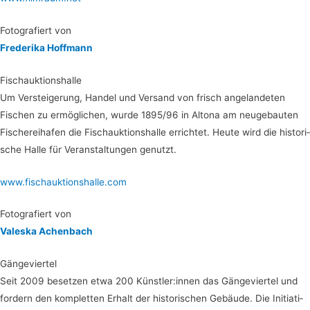
Foto­gra­fiert von
Fre­de­ri­ka Hoffmann
Fisch­auk­ti­ons­hal­le
Um Ver­stei­ge­rung, Han­del und Ver­sand von frisch ange­lan­de­ten
Fischen zu ermög­li­chen, wur­de 1895/96 in Alto­na am neu­ge­bau­ten
Fische­rei­ha­fen die Fisch­auk­ti­ons­hal­le errich­tet. Heu­te wird die his­to­ri­
sche Hal­le für Ver­an­stal­tun­gen genutzt.
www.fischauktionshalle.com
Foto­gra­fiert von
Val­es­ka Achenbach
Gän­ge­vier­tel
Seit 2009 beset­zen etwa 200 Künstler:innen das Gän­ge­vier­tel und
for­dern den kom­plet­ten Erhalt der his­to­ri­schen Gebäu­de. Die Initia­ti­