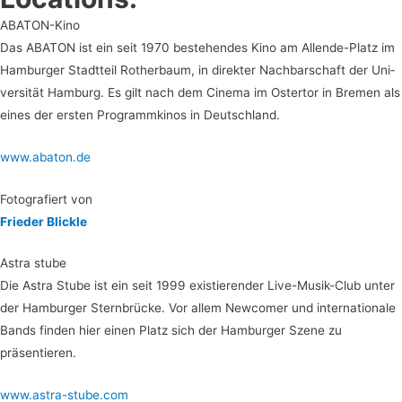
ABA­TON-Kino
Das ABA­TON ist ein seit 1970 bestehen­des Kino am Allen­de-Platz im
Ham­bur­ger Stadt­teil Rother­baum, in direk­ter Nach­bar­schaft der Uni­
ver­si­tät Ham­burg. Es gilt nach dem Cine­ma im Oster­tor in Bre­men als
eines der ers­ten Pro­gramm­ki­nos in Deutschland.
www.abaton.de
Foto­gra­fiert von
Frie­der Blickle
Astra stu­be
Die Astra Stu­be ist ein seit 1999 exis­tie­ren­der Live-Musik-Club unter
der Ham­bur­ger Stern­brü­cke. Vor allem New­co­mer und inter­na­tio­na­le
Bands fin­den hier einen Platz sich der Ham­bur­ger Sze­ne zu
präsentieren.
www.astra-stube.com