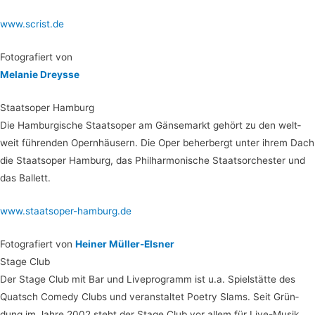
www.scrist.de
Foto­gra­fiert von
Mela­nie Dreysse
Staats­oper Hamburg
Die Ham­bur­gi­sche Staats­oper am Gän­se­markt gehört zu den welt­
weit füh­ren­den Opern­häu­sern. Die Oper beher­bergt unter ihrem Dach
die Staats­oper Ham­burg, das Phil­har­mo­ni­sche Staats­or­ches­ter und
das Ballett.
www.staatsoper-hamburg.de
Foto­gra­fiert von
Hei­ner Müller-Elsner
Sta­ge Club
Der Sta­ge Club mit Bar und Live­pro­gramm ist u.a. Spiel­stät­te des
Quatsch Come­dy Clubs und ver­an­stal­tet Poe­try Slams. Seit Grün­
dung im Jah­re 2002 steht der Sta­ge Club vor allem für Live-Musik.