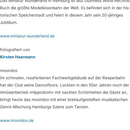
Das Minia­tur Wun­der­land in Ham­burg ist laut Guin­ness World Records
Buch die größ­te Modell­ei­sen­bahn der Welt. Es befin­det sich in der his­
to­ri­schen Spei­cher­stadt und fei­ert in die­sem Jahr sein 20-jäh­ri­ges
Jubiläum.
www.miniatur-wunderland.de
Foto­gra­fiert von
Kirs­ten Haarmann
moon­doo
Im schma­len, rosa­far­be­nen Fach­werk­ge­bäu­de auf der Ree­per­bahn
hat der Club sei­ne Dance­floo­rs. Lock­ten in den 50er Jah­ren noch der
Amü­sier­be­trieb »Hip­po­drom« mit nack­ten Schön­hei­ten die Gäs­te an,
bringt heu­te das moon­doo mit einer breit­auf­ge­stell­ten musi­ka­li­schen
Gen­re-Mischung Ham­burgs Sze­ne zum Tanzen.
www.moondoo.de