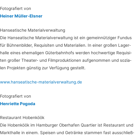
Foto­gra­fiert von
Hei­ner Müller-Elsner
Han­sea­ti­sche Materialverwaltung
Die Han­sea­ti­sche Mate­ri­al­ver­wal­tung ist ein gemein­nüt­zi­ger Fun­dus
für Büh­nen­bil­der, Requi­si­ten und Mate­ria­li­en. In einer gro­ßen Lager­
hal­le eines ehe­ma­li­gen Güter­bahn­hofs wer­den hoch­wer­ti­ge Requi­si­
ten gro­ßer Thea­ter- und Film­pro­duk­tio­nen auf­ge­nom­men und sozia­
len Pro­jek­ten güns­tig zur Ver­fü­gung gestellt.
www.hanseatische-materialverwaltung.de
Foto­gra­fiert von
Hen­ri­et­te Pogoda
Restau­rant Hobenköök
Die Hoben­köök im Ham­bur­ger Ober­ha­fen Quar­tier ist Restau­rant und
Markt­hal­le in einem. Spei­sen und Geträn­ke stam­men fast aus­schließ­