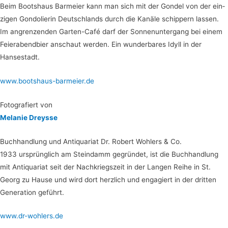
Beim Boots­haus Barm­ei­er kann man sich mit der Gon­del von der ein­
zi­gen Gon­do­lie­rin Deutsch­lands durch die Kanä­le schip­pern las­sen.
Im angren­zen­den Gar­ten-Café darf der Son­nen­un­ter­gang bei einem
Fei­er­abend­bier anschaut wer­den. Ein wun­der­ba­res Idyll in der
Hansestadt.
www.bootshaus-barmeier.de
Foto­gra­fiert von
Mela­nie Dreysse
Buch­hand­lung und Anti­qua­ri­at Dr. Robert Woh­lers & Co.
1933 ursprüng­lich am Stein­damm gegrün­det, ist die Buch­hand­lung
mit Anti­qua­ri­at seit der Nach­kriegs­zeit in der Lan­gen Rei­he in St.
Georg zu Hau­se und wird dort herz­lich und enga­giert in der drit­ten
Genera­ti­on geführt.
www.dr-wohlers.de