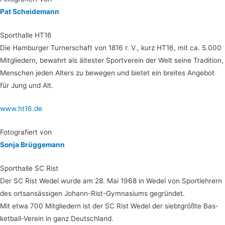
Pat Schei­de­mann
Sport­hal­le HT16
Die Ham­bur­ger Tur­ner­schaft von 1816 r. V., kurz HT16, mit ca. 5.000
Mit­glie­dern, bewahrt als ältes­ter Sport­ver­ein der Welt sei­ne Tra­di­ti­on,
Men­schen jeden Alters zu bewe­gen und bie­tet ein brei­tes Ange­bot
für Jung und Alt.
www.ht16.de
Foto­gra­fiert von
Son­ja Brüggemann
Sport­hal­le SC Rist
Der SC Rist Wedel wur­de am 28. Mai 1968 in Wedel von Sport­leh­rern
des orts­an­säs­si­gen Johann-Rist-Gym­na­si­ums gegrün­det.
Mit etwa 700 Mit­glie­dern ist der SC Rist Wedel der siebt­größ­te Bas­
ket­ball-Ver­ein in ganz Deutschland.