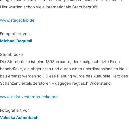
Hier wur­den schon vie­le inter­na­tio­na­le Stars begrüßt.
www.stageclub.de
Foto­gra­fiert von
Micha­el Bogumil
Stern­brü­cke
Die Stern­brü­cke ist eine 1893 erbau­te, denk­mal­ge­schütz­te Eisen­
bahn­brü­cke, die abge­ris­sen und durch einen über­di­men­sio­na­len Neu­
bau ersetzt wer­den soll. Die­se Pla­nung wür­de das kul­tu­rel­le Herz des
Schan­zen­vier­tels zer­stö­ren – dage­gen regt sich Widerstand.
www.initiativesternbruecke.org
Foto­gra­fiert von
Val­es­ka Achenbach