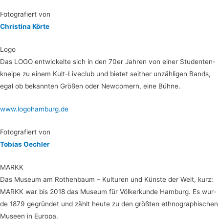
Foto­gra­fiert von
Chris­ti­na Körte
Logo
Das LOGO ent­wi­ckel­te sich in den 70er Jah­ren von einer Stu­den­ten­
knei­pe zu einem Kult-Liveclub und bie­tet seit­her unzäh­li­gen Bands,
egal ob bekann­ten Grö­ßen oder New­co­mern, eine Bühne.
www.logohamburg.de
Foto­gra­fiert von
Tobi­as Oechler
MARKK
Das Muse­um am Rothen­baum – Kul­tu­ren und Küns­te der Welt, kurz:
MARKK war bis 2018 das Muse­um für Völ­ker­kun­de Ham­burg. Es wur­
de 1879 gegrün­det und zählt heu­te zu den größ­ten eth­no­gra­phi­schen
Muse­en in Europa.