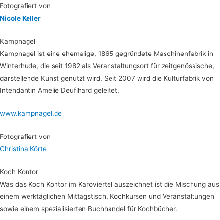
Foto­gra­fiert von
Nico­le Keller
Kamp­na­gel
Kamp­na­gel ist eine ehe­ma­li­ge, 1865 gegrün­de­te Maschi­nen­fa­brik in
Win­ter­hu­de, die seit 1982 als Ver­an­stal­tungs­ort für zeit­ge­nös­si­sche,
dar­stel­len­de Kunst genutzt wird. Seit 2007 wird die Kul­tur­fa­brik von
Inten­dan­tin Ame­lie Deuf­lhard geleitet.
www.kampnagel.de
Foto­gra­fiert von
Chris­ti­na Körte
Koch Kon­tor
Was das Koch Kon­tor im Karo­vier­tel aus­zeich­net ist die Mischung aus
einem werk­täg­li­chen Mit­tags­tisch, Koch­kur­sen und Ver­an­stal­tun­gen
sowie einem spe­zia­li­sier­ten Buch­han­del für Kochbücher.