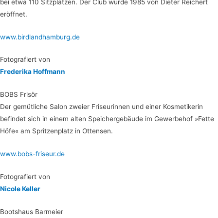
bei etwa 110 Sitz­plät­zen. Der Club wur­de 1985 von Die­ter Rei­chert
eröffnet.
www.birdlandhamburg.de
Foto­gra­fiert von
Fre­de­ri­ka Hoffmann
BOBS Fri­sör
Der gemüt­li­che Salon zwei­er Fri­seu­rin­nen und einer Kos­me­ti­ke­rin
befin­det sich in einem alten Speicher­ge­bäu­de im Gewer­be­hof »Fet­te
Höfe« am Sprit­zen­platz in Ottensen.
www.bobs-friseur.de
Foto­gra­fiert von
Nico­le Keller
Boots­haus Barmeier