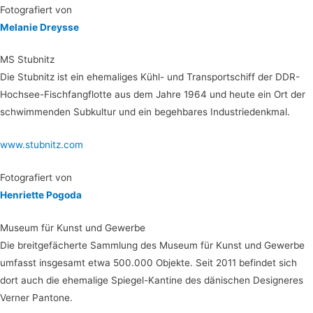
Foto­gra­fiert von
Mela­nie Dreysse
MS Stub­nitz
Die Stub­nitz ist ein ehe­ma­li­ges Kühl- und Trans­port­schiff der DDR-
Hoch­see-Fisch­fang­flot­te aus dem Jah­re 1964 und heu­te ein Ort der
schwim­men­den Sub­kul­tur und ein begeh­ba­res Industriedenkmal.
www.stubnitz.com
Foto­gra­fiert von
Hen­ri­et­te Pogoda
Muse­um für Kunst und Gewerbe
Die breit­ge­fä­cher­te Samm­lung des Muse­um für Kunst und Gewer­be
umfasst ins­ge­samt etwa 500.000 Objek­te. Seit 2011 befin­det sich
dort auch die ehe­ma­li­ge Spie­gel-Kan­ti­ne des däni­schen Desi­gne­res
Ver­ner Pantone.