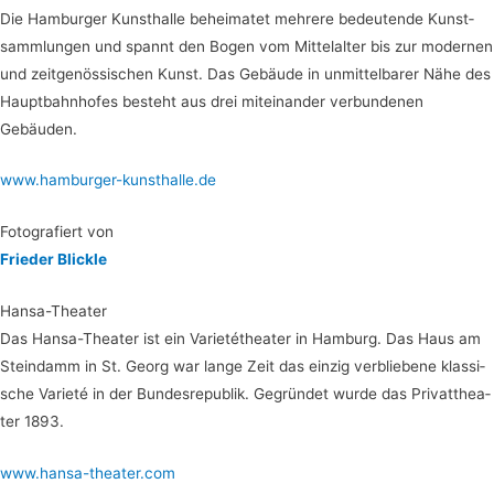
Die Ham­bur­ger Kunst­hal­le behei­ma­tet meh­re­re bedeu­ten­de Kunst­
samm­lun­gen und spannt den Bogen vom Mit­tel­al­ter bis zur moder­nen
und zeit­ge­nös­si­schen Kunst. Das Gebäu­de in unmit­tel­ba­rer Nähe des
Haupt­bahn­ho­fes besteht aus drei mit­ein­an­der ver­bun­de­nen
Gebäuden.
www.hamburger-kunsthalle.de
Foto­gra­fiert von
Frie­der Blickle
Han­sa-Thea­ter
Das Han­sa-Thea­ter ist ein Varie­té­thea­ter in Ham­burg. Das Haus am
Stein­damm in St. Georg war lan­ge Zeit das ein­zig ver­blie­be­ne klas­si­
sche Varie­té in der Bun­des­re­pu­blik. Gegrün­det wur­de das Pri­vat­thea­
ter 1893.
www.hansa-theater.com