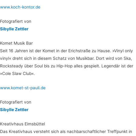
www.koch-kontor.de
Foto­gra­fiert von
Sibyl­le Zettler
Komet Musik Bar
Seit 16 Jah­ren ist der Komet in der Erich­stra­ße zu Hau­se. »Vinyl only
vinyl« dreht sich in die­sem Schatz von Musik­bar. Dort wird von Ska,
Rock­s­teady über Soul bis zu Hip-Hop alles gespielt. Legen­där ist der
»Cole Slaw Club«.
www.komet-st-pauli.de
Foto­gra­fiert von
Sibyl­le Zettler
Krea­tiv­haus Eimsbüttel
Das Krea­tiv­haus ver­steht sich als nach­bar­schaft­li­cher Treff­punkt in