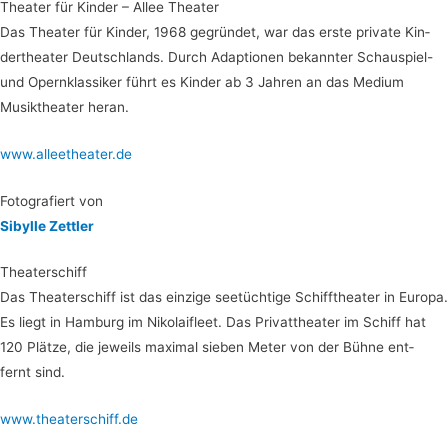
Thea­ter für Kin­der – Allee Theater
Das Thea­ter für Kin­der, 1968 gegrün­det, war das ers­te pri­va­te Kin­
der­thea­ter Deutsch­lands. Durch Adap­tio­nen bekann­ter Schau­spiel-
und Opern­klas­si­ker führt es Kin­der ab 3 Jah­ren an das Medi­um
Musik­thea­ter heran.
www.alleetheater.de
Foto­gra­fiert von
Sibyl­le Zettler
Thea­ter­schiff
Das Thea­ter­schiff ist das ein­zi­ge see­tüch­ti­ge Schiff­thea­ter in Euro­pa.
Es liegt in Ham­burg im Niko­laifleet. Das Pri­vat­thea­ter im Schiff hat
120 Plät­ze, die jeweils maxi­mal sie­ben Meter von der Büh­ne ent­
fernt sind.
www.theaterschiff.de