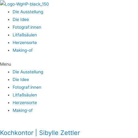
Die Aus­stel­lung
Die Idee
Fotograf:innen
Lit­faß­säu­len
Her­zens­or­te
Making-of
Menu
Die Aus­stel­lung
Die Idee
Fotograf:innen
Lit­faß­säu­len
Her­zens­or­te
Making-of
Koch­kon­tor | Sibyl­le Zettler