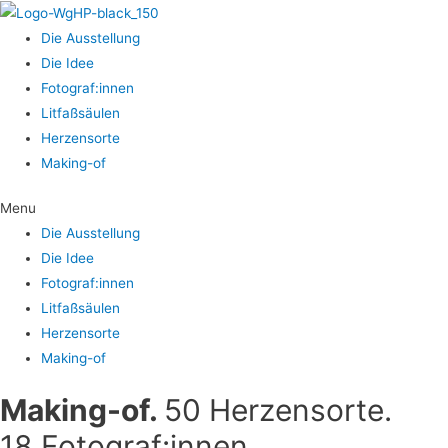
Die Aus­stel­lung
Die Idee
Fotograf:innen
Lit­faß­säu­len
Her­zens­or­te
Making-of
Menu
Die Aus­stel­lung
Die Idee
Fotograf:innen
Lit­faß­säu­len
Her­zens­or­te
Making-of
Making-of.
50 Her­zens­or­te.
18 Fotograf:innen.