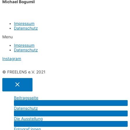
Micha­el Bogumil
Impres­sum
Daten­schutz
Menu
Impres­sum
Daten­schutz
Instagram
© FREELENS e.V. 2021
Bei­trags­sei­te
Menü
Daten­schutz
umschalten
Menü
Die Aus­stel­lung
umschalten
Menü
Fotograf:innen
umschalten