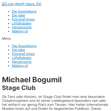
Zum
Inhalt
Die Aus­stel­lung
springen
Die Idee
Fotograf:innen
Lit­faß­säu­len
Her­zens­or­te
Making-of
Menu
Die Aus­stel­lung
Die Idee
Fotograf:innen
Lit­faß­säu­len
Her­zens­or­te
Making-of
Micha­el Bogumil
Sta­ge Club
Ob Tanz oder Kon­zert, im Sta­ge-Club fin­det man eine beson­de­re
Club­at­mo­sphä­re und ist sei­ner Lieb­lings­band beson­ders nah oder
hat ein­fach nur genug Platz zum Tan­zen. Hier tre­ten inter­na­tio­na­le
Musiker:innen auf und fin­den ihr begeis­ter­tes Publi­kum. Die­ser