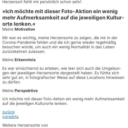
Her­zens­ort fehlt mir per­sön­lich schon sehr!
»Ich möch­te mit die­ser Foto-Akti­on ein wenig
mehr Auf­merk­sam­keit auf die jewei­li­gen Kul­tur­
or­te lenken.«
Mei­ne
Motivation
Mir war es wich­tig, mei­ne Her­zens­or­te zu zei­gen, die mir in der
Coro­na-Pan­de­mie feh­len und die ich ger­ne wie­der regel­mä­ßig
besu­chen wür­de, um auch ein wenig Nor­ma­li­tät in das Leben
zurück­keh­ren zulassen.
Mei­ne
Erkenntnis
Es war ernüch­ternd zu erle­ben, wie leer sich auch die Umge­bun­
gen der jewei­li­gen Her­zens­or­te dar­ge­stellt haben. Es fühl­te sich
sehr gut an, in foto­gra­fi­scher Wei­se auf die­se Loca­ti­ons hin­wei­sen
zu dürfen.
Mei­ne
Perspektive
Ich möch­te mit die­ser Foto-Akti­on ein wenig mehr Auf­merk­sam­keit
auf die jewei­li­gen Kul­tur­or­te len­ken.
zurück
vor­wärts
Wei­te­re Her­zens­or­te von