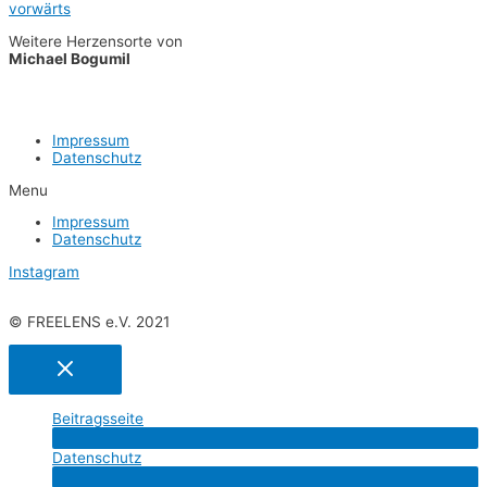
vor­wärts
Wei­te­re Her­zens­or­te von
Micha­el Bogumil
Impres­sum
Daten­schutz
Menu
Impres­sum
Daten­schutz
Instagram
© FREELENS e.V. 2021
Bei­trags­sei­te
Menü
Daten­schutz
umschalten
Menü