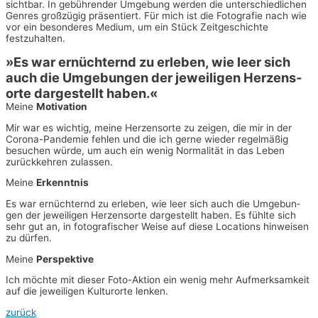
sicht­bar. In gebüh­ren­der Umge­bung wer­den die unter­schied­li­chen
Gen­res groß­zü­gig prä­sen­tiert. Für mich ist die Foto­gra­fie nach wie
vor ein beson­de­res Medi­um, um ein Stück Zeit­ge­schich­te
festzuhalten.
»Es war ernüch­ternd zu erle­ben, wie leer sich
auch die Umge­bun­gen der jewei­li­gen Her­zens­
or­te dar­ge­stellt haben.«
Mei­ne
Motivation
Mir war es wich­tig, mei­ne Her­zens­or­te zu zei­gen, die mir in der
Coro­na-Pan­de­mie feh­len und die ich ger­ne wie­der regel­mä­ßig
besu­chen wür­de, um auch ein wenig Nor­ma­li­tät in das Leben
zurück­keh­ren zulassen.
Mei­ne
Erkenntnis
Es war ernüch­ternd zu erle­ben, wie leer sich auch die Umge­bun­
gen der jewei­li­gen Her­zens­or­te dar­ge­stellt haben. Es fühl­te sich
sehr gut an, in foto­gra­fi­scher Wei­se auf die­se Loca­ti­ons hin­wei­sen
zu dürfen.
Mei­ne
Perspektive
Ich möch­te mit die­ser Foto-Akti­on ein wenig mehr Auf­merk­sam­keit
auf die jewei­li­gen Kul­tur­or­te len­ken.
zurück