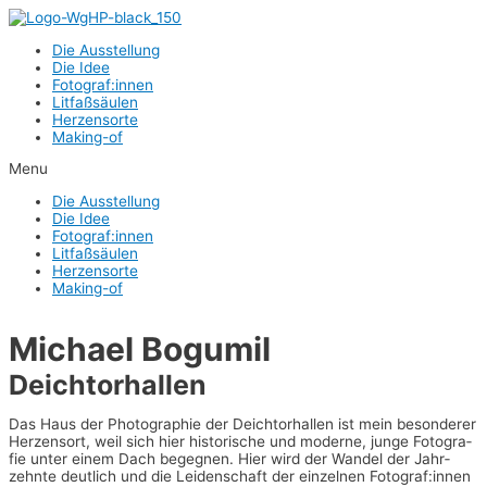
Zum
Inhalt
Die Aus­stel­lung
springen
Die Idee
Fotograf:innen
Lit­faß­säu­len
Her­zens­or­te
Making-of
Menu
Die Aus­stel­lung
Die Idee
Fotograf:innen
Lit­faß­säu­len
Her­zens­or­te
Making-of
Micha­el Bogumil
Deich­tor­hal­len
Das Haus der Pho­to­gra­phie der Deich­tor­hal­len ist mein beson­de­rer
Her­zens­ort, weil sich hier his­to­ri­sche und moder­ne, jun­ge Foto­gra­
fie unter einem Dach begeg­nen. Hier wird der Wan­del der Jahr­
zehn­te deut­lich und die Lei­den­schaft der ein­zel­nen Fotograf:innen