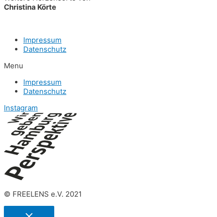
Chris­ti­na Körte
Impres­sum
Daten­schutz
Menu
Impres­sum
Daten­schutz
Instagram
© FREELENS e.V. 2021