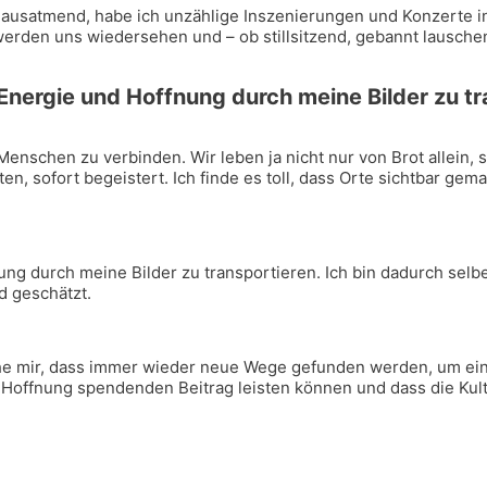
aus­at­mend, habe ich unzäh­li­ge Insze­nie­run­gen und Kon­zer­te i
r wer­den uns wie­der­se­hen und – ob still­sit­zend, gebannt lau­s
Ener­gie und Hoff­nung durch mei­ne Bil­der zu t
n­schen zu ver­bin­den. Wir leben ja nicht nur von Brot allein, son­
en, sofort begeis­tert. Ich fin­de es toll, dass Orte sicht­bar gema
nung durch mei­ne Bil­der zu trans­por­tie­ren. Ich bin dadurch s
d geschätzt.
wün­sche mir, dass immer wie­der neue Wege gefun­den wer­den, um 
 Hoff­nung spen­den­den Bei­trag leis­ten kön­nen und dass die Kul­t