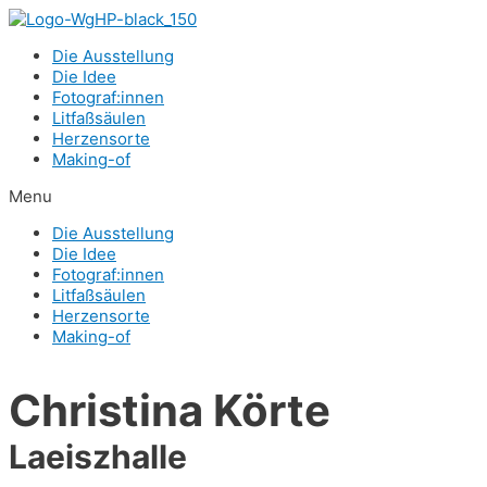
Zum
Inhalt
Die Aus­stel­lung
springen
Die Idee
Fotograf:innen
Lit­faß­säu­len
Her­zens­or­te
Making-of
Menu
Die Aus­stel­lung
Die Idee
Fotograf:innen
Lit­faß­säu­len
Her­zens­or­te
Making-of
Chris­ti­na Körte
Laeiszhal­le