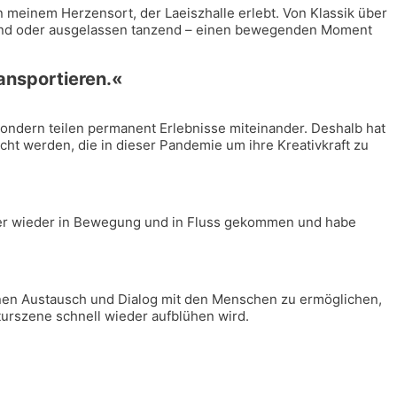
n mei­nem Her­zens­ort, der Laeiszhal­le erlebt. Von Klas­sik über
chend oder aus­ge­las­sen tan­zend – einen bewe­gen­den Moment
ransportieren.«
dern tei­len per­ma­nent Erleb­nis­se mit­ein­an­der. Des­halb hat
cht wer­den, die in die­ser Pan­de­mie um ihre Krea­tiv­kraft zu
el­ber wie­der in Bewe­gung und in Fluss gekom­men und habe
einen Aus­tausch und Dia­log mit den Men­schen zu ermög­li­chen,
ur­sze­ne schnell wie­der auf­blü­hen wird.