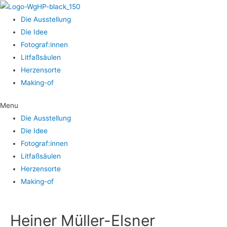
Die Aus­stel­lung
Die Idee
Fotograf:innen
Lit­faß­säu­len
Her­zens­or­te
Making-of
Menu
Die Aus­stel­lung
Die Idee
Fotograf:innen
Lit­faß­säu­len
Her­zens­or­te
Making-of
Hei­ner Müller-Elsner