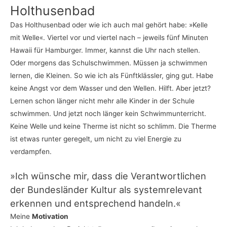
Hol­thu­sen­bad
Das Hol­thu­sen­bad oder wie ich auch mal gehört habe: »Kel­le
mit Wel­le«. Vier­tel vor und vier­tel nach – jeweils fünf Minu­ten
Hawaii für Ham­bur­ger. Immer, kannst die Uhr nach stel­len.
Oder mor­gens das Schul­schwim­men. Müs­sen ja schwim­men
ler­nen, die Klei­nen. So wie ich als Fünft­kläss­ler, ging gut. Habe
kei­ne Angst vor dem Was­ser und den Wel­len. Hilft. Aber jetzt?
Ler­nen schon län­ger nicht mehr alle Kin­der in der Schu­le
schwim­men. Und jetzt noch län­ger kein Schwimm­un­ter­richt.
Kei­ne Wel­le und kei­ne Ther­me ist nicht so schlimm. Die Ther­me
ist etwas run­ter gere­gelt, um nicht zu viel Ener­gie zu
verdampfen.
»Ich wün­sche mir, dass die Ver­ant­wort­li­chen
der Bun­des­län­der Kul­tur als sys­tem­re­le­vant
erken­nen und ent­spre­chend handeln.«
Mei­ne
Motivation