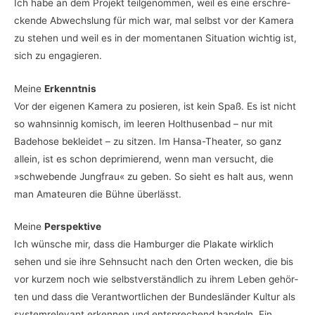
Ich habe an dem Pro­jekt teil­ge­nom­men, weil es eine erschre­
cken­de Abwechs­lung für mich war, mal selbst vor der Kame­ra
zu ste­hen und weil es in der momen­ta­nen Situa­ti­on wich­tig ist,
sich zu engagieren.
Mei­ne
Erkenntnis
Vor der eige­nen Kame­ra zu posie­ren, ist kein Spaß. Es ist nicht
so wahn­sin­nig komisch, im lee­ren Hol­thu­sen­bad – nur mit
Bade­ho­se beklei­det – zu sit­zen. Im Han­sa-Thea­ter, so ganz
allein, ist es schon depri­mie­rend, wenn man ver­sucht, die
»schwe­ben­de Jung­frau« zu geben. So sieht es halt aus, wenn
man Ama­teu­ren die Büh­ne überlässt.
Mei­ne
Perspektive
Ich wün­sche mir, dass die Ham­bur­ger die Pla­ka­te wirk­lich
sehen und sie ihre Sehn­sucht nach den Orten wecken, die bis
vor kur­zem noch wie selbst­ver­ständ­lich zu ihrem Leben gehör­
ten und dass die Ver­ant­wort­li­chen der Bun­des­län­der Kul­tur als
sys­tem­re­le­vant erken­nen und ent­spre­chend han­deln. Ein