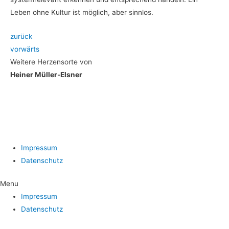
Leben ohne Kul­tur ist mög­lich, aber sinnlos.
zurück
vor­wärts
Wei­te­re Her­zens­or­te von
Hei­ner Müller-Elsner
Impres­sum
Daten­schutz
Menu
Impres­sum
Daten­schutz