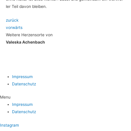
ler Teil davon bleiben.
zurück
vor­wärts
Wei­te­re Her­zens­or­te von
Val­es­ka Achenbach
Impres­sum
Daten­schutz
Menu
Impres­sum
Daten­schutz
Instagram