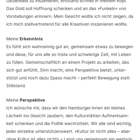
Glit­zer­kleid zu insze­nie­ren, ent­stand schnell in mei­nem Kopf.
Das Gold soll Hoff­nung schen­ken und an das »Fun­keln« von
Vor­stel­lun­gen erin­nern. Mein Gesicht woll­te ich nicht zei­gen, da
ich mich stell­ver­tre­tend für alle Krea­ti­ven insze­nie­ren wollte.
Mei­ne
Erkenntnis
Es fühlt sich wahn­sin­nig gut an, gemein­sam etwas zu bewe­gen
und
die­se, für uns alle so tris­te und schwie­ri­ge Zeit, mit Leben
zu fül­len. Gemein­schaft­lich an einem Pro­jekt zu arbei­ten, das
sich gut anfühlt, Sinn macht, eine Per­spek­ti­ve bie­tet, unter­
stützt und noch dazu Spass macht – per­fekt! Bewe­gung statt
Stillstand.
Mei­ne
Perspektive
Ich wün­sche mir, dass wir den Hamburger:innen ein klei­nes
Lächeln ins Gesicht zau­bern, den Kul­tur­stät­ten Auf­merk­sam­
keit schen­ken und die Poli­tik wach­rüt­teln. Wir alle sind wich­tig,
jeder ein­zel­ne unter­stüt­zens­wert. »Kul­tur ist nicht alles – aber
ohne Kul­tur ist alles nichts.« Lasst uns gemein­sam ein wert­vol­