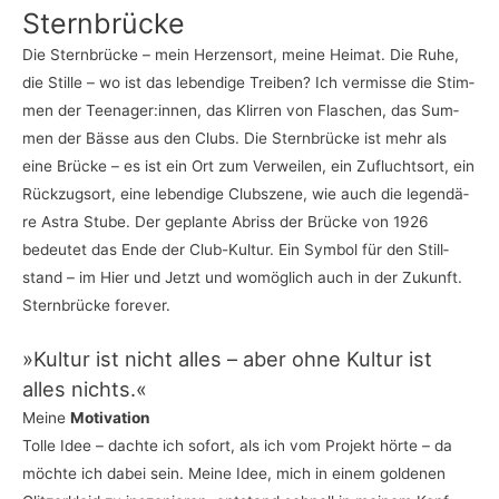
Stern­brü­cke
Die Stern­brü­cke – mein Her­zens­ort, mei­ne Hei­mat. Die Ruhe,
die Stil­le – wo ist das leben­di­ge Trei­ben? Ich ver­mis­se die Stim­
men der Teenager:innen, das Klir­ren von Fla­schen, das Sum­
men der Bäs­se aus den Clubs. Die Stern­brü­cke ist mehr als
eine Brü­cke – es ist ein Ort zum Ver­wei­len, ein Zufluchts­ort, ein
Rück­zugs­ort, eine leben­di­ge Club­sze­ne, wie auch die legen­dä­
re Astra Stu­be. Der geplan­te Abriss der Brü­cke von 1926
bedeu­tet das Ende der Club-Kul­tur. Ein Sym­bol für den Still­
stand – im Hier und Jetzt und womög­lich auch in der Zukunft.
Stern­brü­cke forever.
»Kul­tur ist nicht alles – aber ohne Kul­tur ist
alles nichts.«
Mei­ne
Motivation
Tol­le Idee – dach­te ich sofort, als ich vom Pro­jekt hör­te – da
möch­te ich dabei sein. Mei­ne Idee, mich in einem gol­de­nen