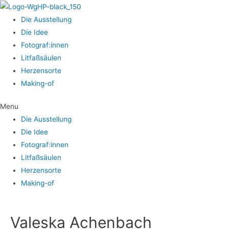
Die Aus­stel­lung
Die Idee
Fotograf:innen
Lit­faß­säu­len
Her­zens­or­te
Making-of
Menu
Die Aus­stel­lung
Die Idee
Fotograf:innen
Lit­faß­säu­len
Her­zens­or­te
Making-of
Val­es­ka Achenbach