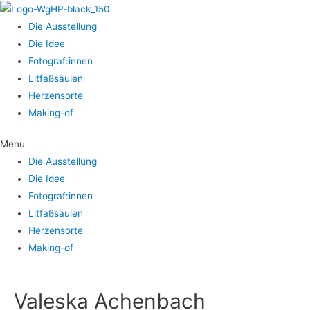
Die Aus­stel­lung
Die Idee
Fotograf:innen
Lit­faß­säu­len
Her­zens­or­te
Making-of
Menu
Die Aus­stel­lung
Die Idee
Fotograf:innen
Lit­faß­säu­len
Her­zens­or­te
Making-of
Val­es­ka Achenbach