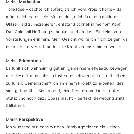
Mei­ne
Motivation
Tol­le Idee – dach­te ich sofort, als ich vom Pro­jekt hör­te – da
möch­te ich dabei sein. Mei­ne Idee, mich in einem gol­de­nen
Glit­zer­kleid zu insze­nie­ren, ent­stand schnell in mei­nem Kopf.
Das Gold soll Hoff­nung schen­ken und an das »Fun­keln« von
Vor­stel­lun­gen erin­nern. Mein Gesicht woll­te ich nicht zei­gen, da
ich mich stell­ver­tre­tend für alle Krea­ti­ven insze­nie­ren wollte.
Mei­ne
Erkenntnis
Es fühlt sich wahn­sin­nig gut an, gemein­sam etwas zu bewe­gen
und
die­se, für uns alle so tris­te und schwie­ri­ge Zeit, mit Leben
zu fül­len. Gemein­schaft­lich an einem Pro­jekt zu arbei­ten, das
sich gut anfühlt, Sinn macht, eine Per­spek­ti­ve bie­tet, unter­
stützt und noch dazu Spass macht – per­fekt! Bewe­gung statt
Stillstand.
Mei­ne
Perspektive
Ich wün­sche mir, dass wir den Hamburger:innen ein klei­nes