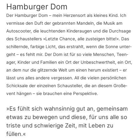
Ham­bur­ger Dom
Der Ham­bur­ger Dom – mein Her­zens­ort als klei­nes Kind. Ich
ver­mis­se den Duft der gebrann­ten Man­deln, die Musik am
Auto­scoo­ter, die leuch­ten­den Kin­der­au­gen und die Durch­sa­ge
des Schau­stel­lers
»Letz­te Chan­ce, alle zustei­gen bit­te!«. Das
schil­lern­de, far­bi­ge Licht, das erstrahlt, wenn die Son­ne unter­
geht – es fehlt mir. Der Dom ist für so vie­le Men­schen, Teen­
ager, Kin­der und Fami­li­en ein Ort der Unbe­schwert­heit, ein Ort,
an dem nur die glit­zern­de Welt um einen her­um exis­tiert – er
lässt uns alles ande­re ver­ges­sen. All die vie­len per­sön­li­chen
Schick­sa­le der ein­zel­nen Schau­stel­ler, die an die­sem Gro­ße­
vent hän­gen – sie brau­chen eine Perspektive.
»Es fühlt sich wahn­sin­nig gut an, gemein­sam
etwas zu bewe­gen und die­se, für uns alle so
tris­te und schwie­ri­ge Zeit, mit Leben zu
füllen.«