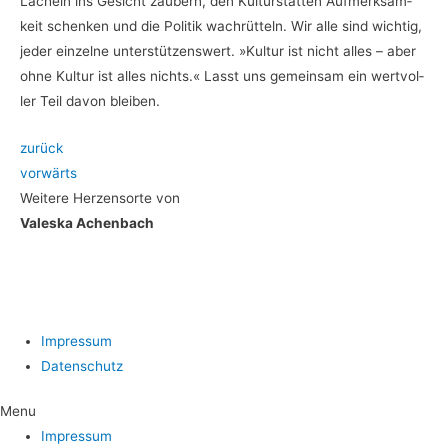
Lächeln ins Gesicht zau­bern, den Kul­tur­stät­ten Auf­merk­sam­
keit schen­ken und die Poli­tik wach­rüt­teln. Wir alle sind wich­tig,
jeder ein­zel­ne unter­stüt­zens­wert. »Kul­tur ist nicht alles – aber
ohne Kul­tur ist alles nichts.« Lasst uns gemein­sam ein wert­vol­
ler Teil davon bleiben.
zurück
vor­wärts
Wei­te­re Her­zens­or­te von
Val­es­ka Achenbach
Impres­sum
Daten­schutz
Menu
Impres­sum