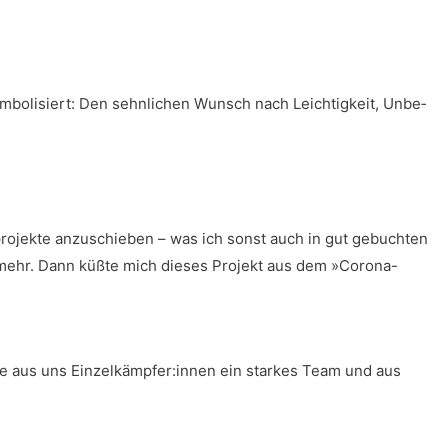
bo­li­siert: Den sehn­li­chen Wunsch nach Leich­tig­keit, Unbe­
o­pro­jek­te anzu­schie­ben – was ich sonst auch in gut gebuch­ten
t mehr. Dann küß­te mich die­ses Pro­jekt aus dem »Coro­na-
 wur­de aus uns Einzelkämpfer:innen ein star­kes Team und aus