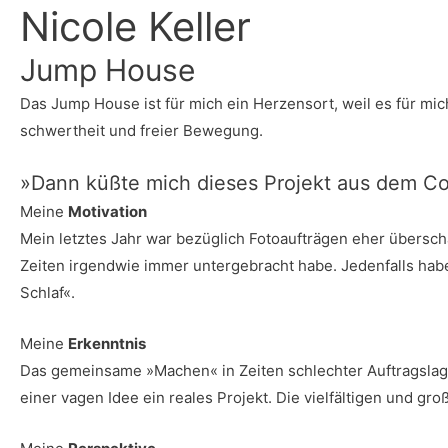
Nico­le Keller
Jump House
Das Jump House ist für mich ein Her­zens­ort, weil es für mich
schwert­heit und frei­er Bewegung.
»Dann küß­te mich die­ses Pro­jekt aus dem C
Mei­ne
Motivation
Mein letz­tes Jahr war bezüg­lich Foto­auf­trä­gen eher über­scha
Zei­ten irgend­wie immer unter­ge­bracht habe. Jeden­falls habe
Schlaf«.
Mei­ne
Erkenntnis
Das gemein­sa­me »Machen« in Zei­ten schlech­ter Auf­trags­la­ge
einer vagen Idee ein rea­les Pro­jekt. Die viel­fäl­ti­gen und gro