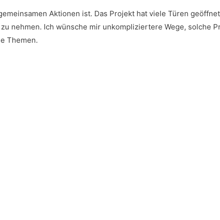
 gemein­sa­men Aktio­nen ist. Das Pro­jekt hat vie­le Türen geöff­ne
 zu neh­men. Ich wün­sche mir unkom­pli­zier­te­re Wege, sol­che Pr
i­che Themen.