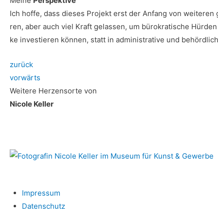
Mei­ne
Perspektive
Ich hof­fe, dass die­ses Pro­jekt erst der Anfang von wei­te­ren
ren, aber auch viel Kraft gelas­sen, um büro­kra­ti­sche Hür­den
ke inves­tie­ren kön­nen, statt in admi­nis­tra­ti­ve und behörd­l
zurück
vor­wärts
Wei­te­re Her­zens­or­te von
Nico­le Keller
Impres­sum
Daten­schutz