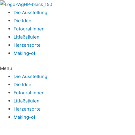
Die Aus­stel­lung
Die Idee
Fotograf:innen
Lit­faß­säu­len
Her­zens­or­te
Making-of
Menu
Die Aus­stel­lung
Die Idee
Fotograf:innen
Lit­faß­säu­len
Her­zens­or­te
Making-of