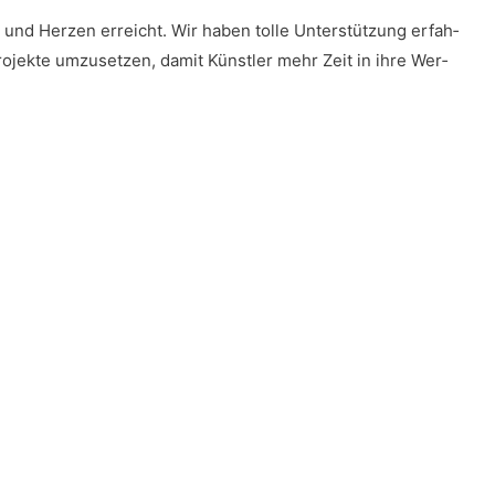
t und Her­zen erreicht. Wir haben tol­le Unter­stüt­zung erfah­
o­jek­te umzu­set­zen, damit Künst­ler mehr Zeit in ihre Wer­