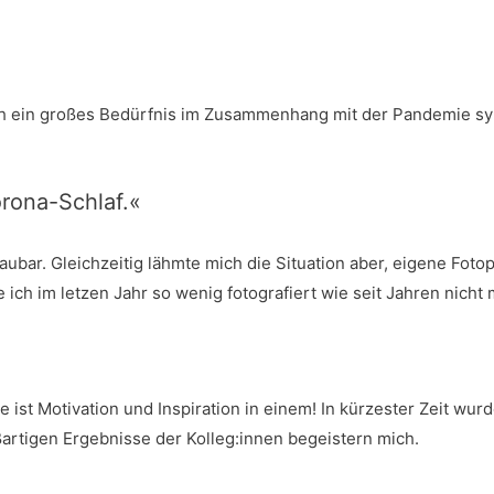
 ein gro­ßes Bedürf­nis im Zusam­men­hang mit der Pan­de­mie sym­
orona-Schlaf.«
u­bar. Gleich­zei­tig lähm­te mich die Situa­ti­on aber, eige­ne Fot
 ich im let­zen Jahr so wenig foto­gra­fiert wie seit Jah­ren nich
 ist Moti­va­ti­on und Inspi­ra­ti­on in einem! In kür­zes­ter Zeit
ß­ar­ti­gen Ergeb­nis­se der Kolleg:innen begeis­tern mich.