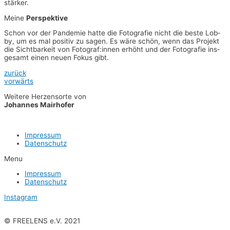
stärker.
Mei­ne
Perspektive
Schon vor der Pan­de­mie hat­te die Foto­gra­fie nicht die bes­te Lob­
by, um es mal posi­tiv zu sagen. Es wäre schön, wenn das Pro­jekt
die Sicht­bar­keit von Fotograf:innen erhöht und der Foto­gra­fie ins­
ge­samt einen neu­en Fokus gibt.
zurück
vor­wärts
Wei­te­re Her­zens­or­te von
Johan­nes Mairhofer
Impres­sum
Daten­schutz
Menu
Impres­sum
Daten­schutz
Instagram
© FREELENS e.V. 2021