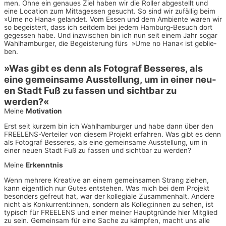
men. Ohne ein genau­es Ziel haben wir die Rol­ler abge­stellt und
eine Loca­ti­on zum Mit­tag­essen gesucht. So sind wir zufäl­lig beim
»Ume no Hana« gelan­det. Vom Essen und dem Ambi­en­te waren wir
so begeis­tert, dass ich seit­dem bei jedem Ham­burg-Besuch dort
geges­sen habe. Und inzwi­schen bin ich nun seit einem Jahr sogar
Wahl­ham­bur­ger, die Begeis­te­rung fürs
»Ume no Hana« ist geblie­
ben.
»Was gibt es denn als Foto­graf Bes­se­res, als
eine gemein­sa­me Aus­stel­lung, um in einer neu­
en Stadt Fuß zu fas­sen und sicht­bar zu
werden?«
Mei­ne
Motivation
Erst seit kur­zem bin ich Wahl­ham­bur­ger und habe dann über den
FRE­E­LENS-Ver­tei­ler von die­sem Pro­jekt erfah­ren. Was gibt es denn
als Foto­graf Bes­se­res, als eine gemein­sa­me Aus­stel­lung, um in
einer neu­en Stadt Fuß zu fas­sen und sicht­bar zu werden?
Mei­ne
Erkenntnis
Wenn meh­re­re Krea­ti­ve an einem gemein­sa­men Strang zie­hen,
kann eigent­lich nur Gutes ent­ste­hen. Was mich bei dem Pro­jekt
beson­ders gefreut hat, war der kol­le­gia­le Zusam­men­halt. Ande­re
nicht als Konkurrent:innen, son­dern als Kolleg:innen zu sehen, ist
typisch für FRE­E­LENS und einer mei­ner Haupt­grün­de hier Mit­glied
zu sein. Gemein­sam für eine Sache zu kämp­fen, macht uns alle