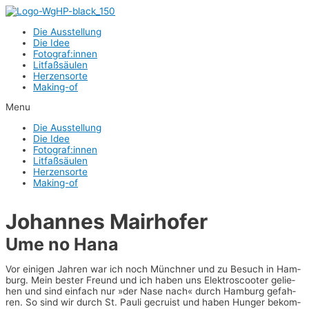
Zum
Inhalt
Die Aus­stel­lung
springen
Die Idee
Fotograf:innen
Lit­faß­säu­len
Her­zens­or­te
Making-of
Menu
Die Aus­stel­lung
Die Idee
Fotograf:innen
Lit­faß­säu­len
Her­zens­or­te
Making-of
Johan­nes Mairhofer
Ume no Hana
Vor eini­gen Jah­ren war ich noch Münch­ner und zu Besuch in Ham­
burg. Mein bes­ter Freund und ich haben uns Elek­troscoo­ter gelie­
hen und sind ein­fach nur »der Nase nach« durch Ham­burg gefah­
ren. So sind wir durch St. Pau­li gecru­ist und haben Hun­ger bekom­