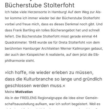
Bücher­stu­be Stolterfoht
Ich habe vie­le Her­zens­or­te in Ham­burg! Auf dem Weg zur Als­
ter kom­me ich immer wie­der bei der Bücher­stu­be Stol­ter­foht
vor­bei und freue mich, dass es die­ses Denk­mal noch gibt. Und
dass Frank Bart­ling ein tol­les Bücher­an­ge­bot hat und schnell
lie­fert. Die Bücher­stu­be Stol­ter­foht misst gera­de ein­mal 44
Qua­drat­me­ter. 1948 wur­de sie für Gre­ta Stol­ter­foht von dem
berühm­ten Ham­bur­ger Archi­tek­ten Wer­ner Kall­mor­gen gebaut,
der auch den Kai­spei­cher A rea­li­sier­te, auf dem jetzt die Elb­
phil­har­mo­nie steht.
»Ich hof­fe, nie wie­der erle­ben zu müs­sen,
dass die Kul­tur­bran­che so lan­ge und gründ­lich
geschlos­sen wer­den muss.«
Mei­ne
Motivation
Als in der FRE­E­LENS Regio­nal­grup­pe die Idee einer Gemein­
schafts­aus­stel­lung auf­kam, war ich sofort begeis­tert. Weil es