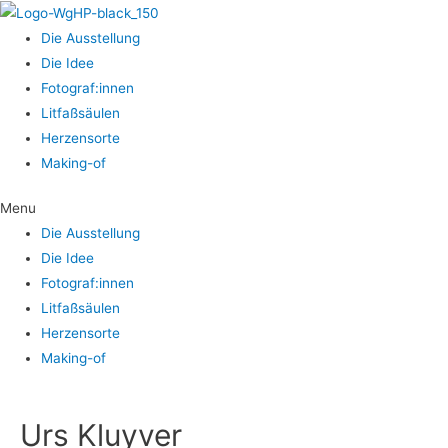
Die Aus­stel­lung
Die Idee
Fotograf:innen
Lit­faß­säu­len
Her­zens­or­te
Making-of
Menu
Die Aus­stel­lung
Die Idee
Fotograf:innen
Lit­faß­säu­len
Her­zens­or­te
Making-of
Urs Kluy­ver