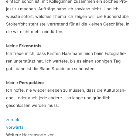
ein­fach schön ist, mit Kolleg:innen zusam­men ein sol­ches Pro­
jekt zu machen. Auf­trä­ge habe ich sowie­so nicht. Und ich
wuss­te sofort, wel­ches The­ma ich zei­gen will: die Bücher­stu­be
Stol­ter­foht steht stell­ver­tre­tend für all die klei­nen Geschäf­te, in
die wir nicht mehr reindürfen.
Mei­ne
Erkenntnis
Ich freue mich, dass Kirs­ten Haar­mann mich beim Foto­gra­fie­
ren unter­stützt hat.
Ich war­te­te, bis es einen son­ni­gen Tag
gab, dann ist die Blaue Stun­de am schöns­ten.
Mei­ne
Perspektive
Ich hof­fe, nie wie­der erle­ben zu müs­sen, dass die Kul­tur­bran­
che – oder auch jede ande­re – so lan­ge und gründ­lich
geschlos­sen wer­den muss.
zurück
vor­wärts
Wei­te­re Her­zens­or­te von