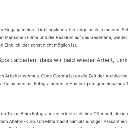
Ein­gang mei­nes Lieb­lings­ki­nos. Ich zei­ge mich in mei­nem Selbs
 Men­schen Fil­me und die Reak­ti­on auf das Gese­he­ne, wie­der ge
in­blick, der sonst nicht mög­lich ist.
Sport arbei­ten, dass wir bald wie­der Arbeit, Ein­
m Arbeits­rhyth­mus. Ohne Coro­na ist es die Zeit der Archiv­ar­beit
men. Zusam­men mit Fotograf:innen in Ham­burg ein gemein­sa­mes T
im Team. Beim Foto­gra­fie­ren erleb­te ich eine Offen­heit, die ich
 dem Aba­ton-Kino. Um Mit­ter­nacht kam als ein­zi­ger Pas­sant ein