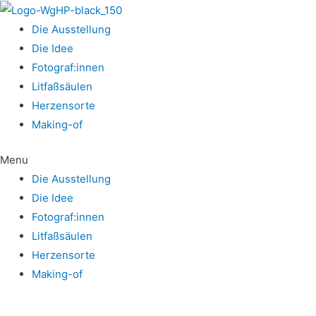
Die Aus­stel­lung
Die Idee
Fotograf:innen
Lit­faß­säu­len
Her­zens­or­te
Making-of
Menu
Die Aus­stel­lung
Die Idee
Fotograf:innen
Lit­faß­säu­len
Her­zens­or­te
Making-of