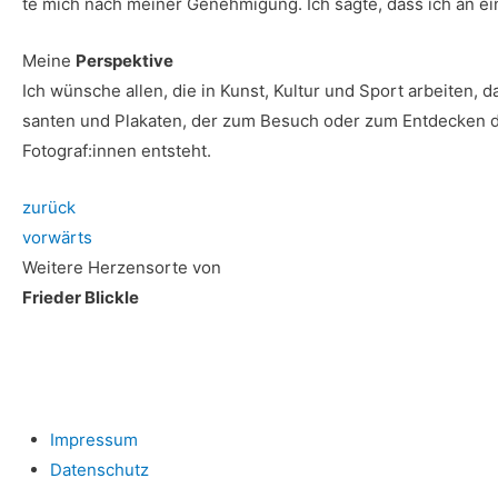
te mich nach mei­ner Geneh­mi­gung. Ich sag­te, dass ich an eine
Mei­ne
Perspektive
Ich wün­sche allen, die in Kunst, Kul­tur und Sport arbei­ten, d
san­ten und Pla­ka­ten, der zum Besuch oder zum Ent­de­cken di
Fotograf:innen entsteht.
zurück
vor­wärts
Wei­te­re Her­zens­or­te von
Frie­der Blickle
Impres­sum
Daten­schutz