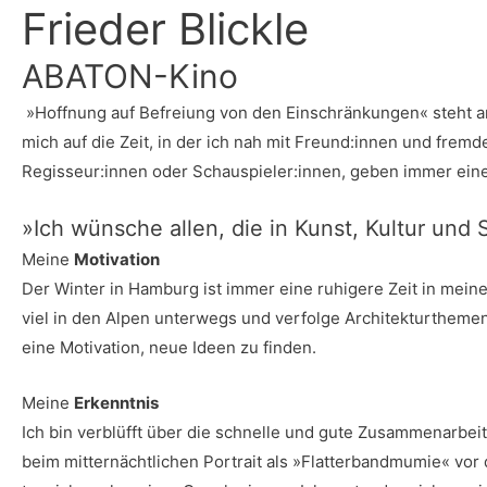
Frie­der Blickle
ABA­TON-Kino
»Hoff­nung auf Befrei­ung von den Ein­schrän­kun­gen« steht am 
mich auf die Zeit, in der ich nah mit Freund:innen und frem­den
Regisseur:innen oder Schauspieler:innen, geben immer einen E
»Ich wün­sche allen, die in Kunst, Kul­tur und 
Mei­ne
Motivation
Der Win­ter in Ham­burg ist immer eine ruhi­ge­re Zeit in mei­ne
viel in den Alpen unter­wegs und ver­fol­ge Archi­tek­tur­the­
eine Moti­va­ti­on, neue Ideen zu finden.
Mei­ne
Erkenntnis
Ich bin ver­blüfft über die schnel­le und gute Zusam­men­ar­beit 
beim mit­ter­nächt­li­chen Por­trait als
»Flat­ter­band­mu­mie« vor