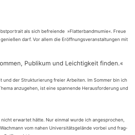
t­por­trait als sich befrei­en­de
»Flat­ter­band­mu­mie«. Freue
nie­ßen darf. Vor allem die Eröff­nungs­ver­an­stal­tun­gen mit
kom­men, Publi­kum und Leich­tig­keit finden.«
 und der Struk­tu­rie­rung frei­er Arbei­ten. Im Som­mer bin ich
he­ma anzu­ge­hen, ist eine span­nen­de Her­aus­for­de­rung und
 nicht erwar­tet hät­te. Nur ein­mal wur­de ich ange­spro­chen,
 Wach­mann vom nahen Uni­ver­si­täts­ge­län­de vor­bei und frag­