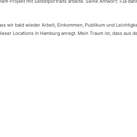
m Pro­jekt mit Selbst­por­traits arbei­te. Sei­ne Ant­wort: »Ja dan
ass wir bald wie­der Arbeit, Ein­kom­men, Publi­kum und Leich­tig­ke
e­ser Loca­ti­ons in Ham­burg anregt. Mein Traum ist, dass aus dem