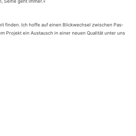
n, Sel­fie geht immer.«
it fin­den. Ich hof­fe auf einen Blick­wech­sel zwi­schen Pas­
 Pro­jekt ein Aus­tausch in einer neu­en Qua­li­tät unter uns