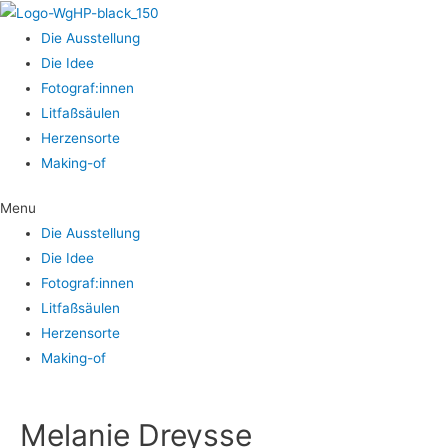
Die Aus­stel­lung
Die Idee
Fotograf:innen
Lit­faß­säu­len
Her­zens­or­te
Making-of
Menu
Die Aus­stel­lung
Die Idee
Fotograf:innen
Lit­faß­säu­len
Her­zens­or­te
Making-of
Mela­nie Dreysse