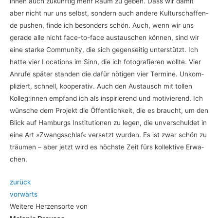
ihnen auch zukünf­tig mehr Raum zu geben. Dass wir damit
aber nicht nur uns selbst, son­dern auch ande­re Kul­tur­schaf­fen­
de pushen, fin­de ich beson­ders schön.
Auch, wenn wir uns
gera­de alle nicht face-to-face aus­tau­schen kön­nen, sind wir
eine star­ke Com­mu­ni­ty, die sich gegen­sei­tig unter­stützt. Ich
hat­te vier Loca­ti­ons im Sinn, die ich foto­gra­fie­ren woll­te. Vier
Anru­fe spä­ter stan­den die dafür nöti­gen vier Ter­mi­ne. Unkom­
pli­ziert, schnell, koope­ra­tiv. Auch den Aus­tausch mit tol­len
Kolleg:innen emp­fand ich als inspi­rie­rend und moti­vie­rend. Ich
wün­sche dem Pro­jekt die Öffent­lich­keit, die es braucht, um den
Blick auf Ham­burgs Insti­tu­tio­nen zu legen, die unver­schul­det in
eine Art »Zwangs­schlaf« ver­setzt wur­den. Es ist zwar schön zu
träu­men – aber jetzt wird es höchs­te Zeit fürs kol­lek­ti­ve Erwa­
chen.
zurück
vor­wärts
Wei­te­re Her­zens­or­te von