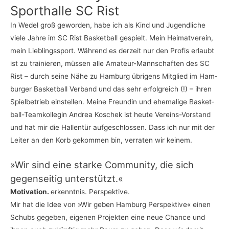
Sport­hal­le SC Rist
In Wedel groß gewor­den, habe ich als Kind und Jugend­li­che
vie­le Jah­re im SC Rist Bas­ket­ball gespielt. Mein Hei­mat­ver­ein,
mein Lieb­lings­sport. Wäh­rend es der­zeit nur den Pro­fis erlaubt
ist zu trai­nie­ren, müs­sen alle Ama­teur-Mann­schaf­ten des SC
Rist – durch sei­ne Nähe zu Ham­burg übri­gens Mit­glied im Ham­
bur­ger Bas­ket­ball Ver­band und das sehr erfolg­reich (!) – ihren
Spiel­be­trieb ein­stel­len. Mei­ne Freun­din und ehe­ma­li­ge Bas­ket­
ball-Team­kol­le­gin Andrea Koschek ist heu­te Ver­eins-Vor­stand
und hat mir die Hal­len­tür auf­ge­schlos­sen. Dass ich nur mit der
Lei­ter an den Korb gekom­men bin, ver­ra­ten wir kei­nem.
»Wir sind eine star­ke Com­mu­ni­ty, die sich
gegen­sei­tig unterstützt.«
Moti­va­ti­on.
erkennt­nis. Perspektive.
Mir hat die Idee von »Wir geben Ham­burg Per­spek­ti­ve« einen
Schubs gege­ben, eige­nen Pro­jek­ten eine neue Chan­ce und