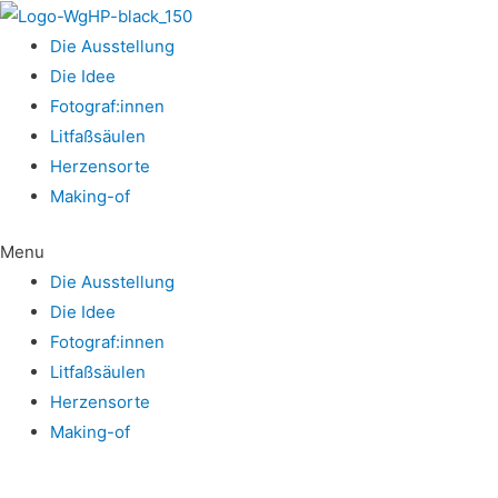
Die Aus­stel­lung
Die Idee
Fotograf:innen
Lit­faß­säu­len
Her­zens­or­te
Making-of
Menu
Die Aus­stel­lung
Die Idee
Fotograf:innen
Lit­faß­säu­len
Her­zens­or­te
Making-of