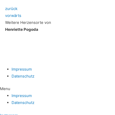
zurück
vor­wärts
Wei­te­re Her­zens­or­te von
Hen­ri­et­te Pogoda
Impres­sum
Daten­schutz
Menu
Impres­sum
Daten­schutz