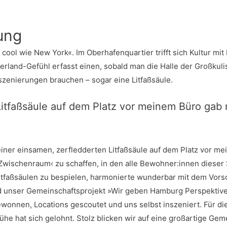
tung
so cool wie New York«.
Im Ober­ha­fen­quar­tier trifft sich Kul­tur mit
n­der­land-Gefühl erfasst einen, sobald man die Hal­le der Groß­ku­l
sze­nie­run­gen brau­chen – sogar eine Litfaßsäule.
 Lit­faß­säu­le auf dem Platz vor mei­nem Büro gab
iner ein­sa­men, zer­fled­der­ten Lit­faß­säu­le auf dem Platz vor 
wi­schen­raum‹ zu schaf­fen, in den alle Bewohner:innen die­ser S
it­faß­säu­len zu bespie­len, har­mo­nier­te wun­der­bar mit dem Vor­s
and unser Gemein­schafts­pro­jekt »Wir geben Ham­burg Per­spek­ti
r gewon­nen, Loca­ti­ons ges­cou­tet und uns selbst insze­niert. Für
ühe hat sich gelohnt. Stolz bli­cken wir auf eine groß­ar­ti­ge Geme