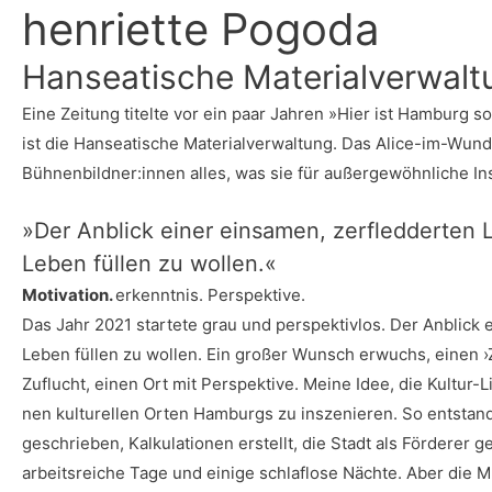
hen­ri­et­te Pogoda
Han­sea­ti­sche Materialverwal
Eine Zei­tung titel­te vor ein paar Jah­ren »Hier ist Ham­burg 
ist die Han­sea­ti­sche Mate­ri­al­ver­wal­tung. Das Ali­ce-im-Wu
Bühnenbildner:innen alles, was sie für außer­ge­wöhn­li­che In
»Der Anblick einer ein­sa­men, zer­fled­der­ten
Leben fül­len zu wollen.«
Moti­va­ti­on.
erkennt­nis. Perspektive.
Das Jahr 2021 star­te­te grau und per­spek­tiv­los.
Der Anblick e
Leben fül­len zu wol­len. Ein gro­ßer Wunsch erwuchs, einen ›Z
Zuflucht, einen Ort mit Per­spek­ti­ve. Mei­ne Idee, die Kul­tur-L
nen kul­tu­rel­len Orten Ham­burgs zu insze­nie­ren. So ent­st
geschrie­ben, Kal­ku­la­tio­nen erstellt, die Stadt als För­de­re
arbeits­rei­che Tage und eini­ge schlaf­lo­se Näch­te. Aber die M