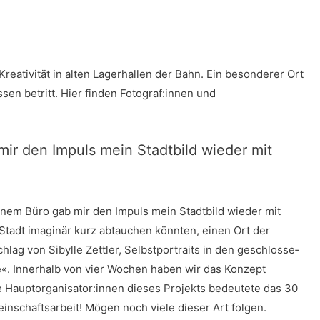
 Krea­ti­vi­tät in alten Lager­hal­len der Bahn. Ein beson­de­rer Ort
is­sen betritt. Hier fin­den Fotograf:innen und
 mir den Impuls mein Stadt­bild wie­der mit
mei­nem Büro gab mir den Impuls mein Stadt­bild wie­der mit
tadt ima­gi­när kurz abtau­chen könn­ten, einen Ort der
chlag von Sibyl­le Zett­ler, Selbst­por­traits in den geschlos­se­
­ve«. Inner­halb von vier Wochen haben wir das Kon­zept
 die Hauptorganisator:innen die­ses Pro­jekts bedeu­te­te das 30
in­schafts­ar­beit! Mögen noch vie­le die­ser Art folgen.