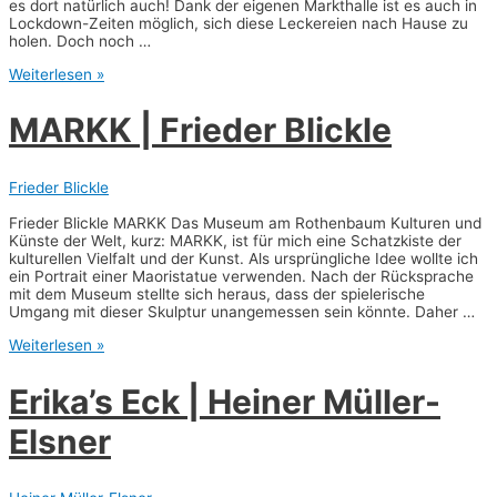
es dort natür­lich auch! Dank der eige­nen Markt­hal­le ist es auch in
Lock­­down-Zei­­ten mög­lich, sich die­se Lecke­rei­en nach Hau­se zu
holen. Doch noch …
Hoben­
Weiterlesen »
köök
|
MARKK | Frie­der Blickle
Nico­
le
Kel­
ler
Frieder Blickle
Frie­der Blick­le MARKK Das Muse­um am Rothen­baum Kul­tu­ren und
Küns­te der Welt, kurz: MARKK, ist für mich eine Schatz­kis­te der
kul­tu­rel­len Viel­falt und der Kunst. Als ursprüng­li­che Idee woll­te ich
ein Por­trait einer Mao­rista­tue ver­wen­den. Nach der Rück­spra­che
mit dem Muse­um stell­te sich her­aus, dass der spie­le­ri­sche
Umgang mit die­ser Skulp­tur unan­ge­mes­sen sein könn­te. Daher …
MARKK
Weiterlesen »
|
Frie­
Erika’s Eck | Hei­ner Müller-
der
Blick­
Elsner
le