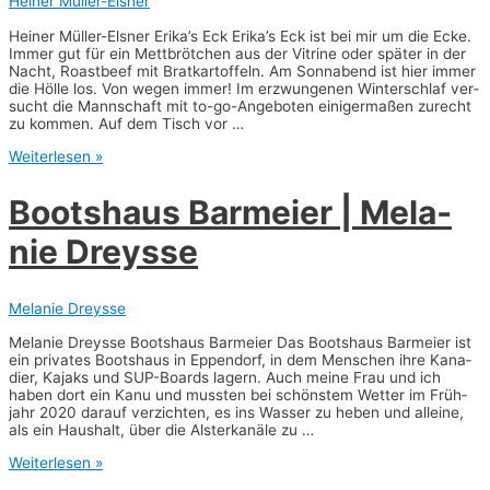
Heiner Müller-Elsner
Hei­ner Mül­ler-Els­ner Erika’s Eck Erika’s Eck ist bei mir um die Ecke.
Immer gut für ein Mett­bröt­chen aus der Vitri­ne oder spä­ter in der
Nacht, Roast­beef mit Brat­kar­tof­feln. Am Sonn­abend ist hier immer
die Höl­le los. Von wegen immer! Im erzwun­ge­nen Win­ter­schlaf ver­
sucht die Mann­schaft mit to-go-Ange­­bo­­ten eini­ger­ma­ßen zurecht
zu kom­men. Auf dem Tisch vor …
Erika’s
Weiterlesen »
Eck
|
Boots­haus Barm­ei­er | Mela­
Hei­
ner
nie Dreysse
Mül­
ler-
Els­
ner
Melanie Dreysse
Mela­nie Dreysse Boots­haus Barm­ei­er Das Boots­haus Barm­ei­er ist
ein pri­va­tes Boots­haus in Eppen­dorf, in dem Men­schen ihre Kana­
di­er, Kajaks und SUP-Boards lagern. Auch mei­ne Frau und ich
haben dort ein Kanu und muss­ten bei schöns­tem Wet­ter im Früh­
jahr 2020 dar­auf ver­zich­ten, es ins Was­ser zu heben und allei­ne,
als ein Haus­halt, über die Alst­er­ka­nä­le zu …
Boots­
Weiterlesen »
haus