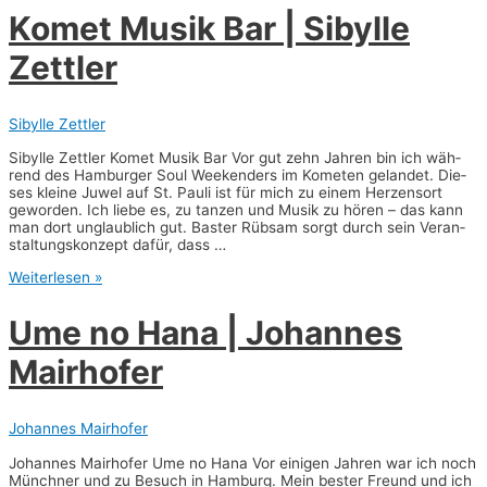
Barm­
Komet Musik Bar | Sibyl­le
ei­
er
Zettler
|
Mela­
nie
Dreysse
Sibylle Zettler
Sibyl­le Zett­ler Komet Musik Bar Vor gut zehn Jah­ren bin ich wäh­
rend des Ham­bur­ger Soul Wee­ken­ders im Kome­ten gelan­det. Die­
ses klei­ne Juwel auf St. Pau­li ist für mich zu einem Her­zens­ort
gewor­den. Ich lie­be es, zu tan­zen und Musik zu hören – das kann
man dort unglaub­lich gut. Bas­ter Rüb­sam sorgt durch sein Ver­an­
stal­tungs­kon­zept dafür, dass …
Komet
Weiterlesen »
Musik
Bar
Ume no Hana | Johan­nes
|
Sibyl­
Mairhofer
le
Zett­
ler
Johannes Mairhofer
Johan­nes Mair­ho­fer Ume no Hana Vor eini­gen Jah­ren war ich noch
Münch­ner und zu Besuch in Ham­burg. Mein bes­ter Freund und ich