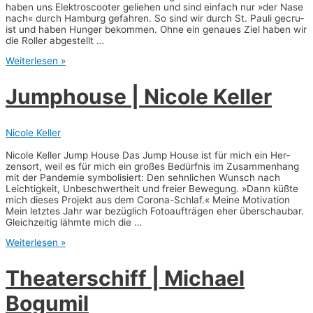
haben uns Elek­troscoo­ter gelie­hen und sind ein­fach nur »der Nase
nach« durch Ham­burg gefah­ren. So sind wir durch St. Pau­li gecru­
ist und haben Hun­ger bekom­men. Ohne ein genau­es Ziel haben wir
die Rol­ler abgestellt …
Ume
Weiterlesen »
no
Hana
Jum­phouse | Nico­le Keller
|
Johan­
nes
Mair­
Nicole Keller
ho­
fer
Nico­le Kel­ler Jump House Das Jump House ist für mich ein Her­
zens­ort, weil es für mich ein gro­ßes Bedürf­nis im Zusam­men­hang
mit der Pan­de­mie sym­bo­li­siert: Den sehn­li­chen Wunsch nach
Leich­tig­keit, Unbe­schwert­heit und frei­er Bewe­gung. »Dann küß­te
mich die­ses Pro­jekt aus dem Coro­na-Schlaf.« Mei­ne Moti­va­ti­on
Mein letz­tes Jahr war bezüg­lich Foto­auf­trä­gen eher über­schau­bar.
Gleich­zei­tig lähm­te mich die …
Jum­
Weiterlesen »
phouse
|
Thea­ter­schiff | Micha­el
Nico­
le
Bogumil
Kel­
ler