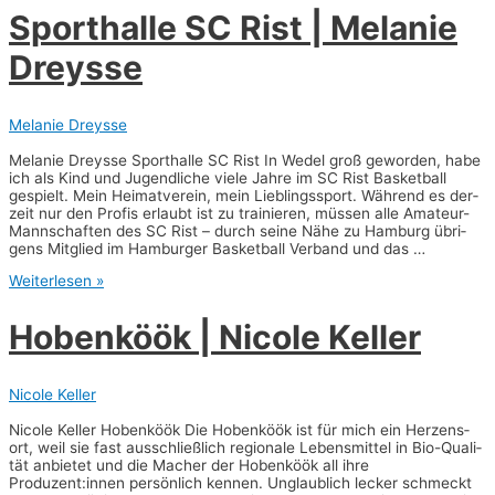
haus
Sport­hal­le SC Rist | Mela­nie
|
Fre­
Dreysse
de­
ri­
ka
Hoff­
Melanie Dreysse
mann
Mela­nie Dreysse Sport­hal­le SC Rist In Wedel groß gewor­den, habe
ich als Kind und Jugend­li­che vie­le Jah­re im SC Rist Bas­ket­ball
gespielt. Mein Hei­mat­ver­ein, mein Lieb­lings­sport. Wäh­rend es der­
zeit nur den Pro­fis erlaubt ist zu trai­nie­ren, müs­sen alle Ama­­teur-
Man­n­­schaf­­ten des SC Rist – durch sei­ne Nähe zu Ham­burg übri­
gens Mit­glied im Ham­bur­ger Bas­ket­ball Ver­band und das …
Sport­
Weiterlesen »
hal­
le
Hoben­köök | Nico­le Keller
SC
Rist
|
Mela­
Nicole Keller
nie
Dreysse
Nico­le Kel­ler Hoben­köök Die Hoben­köök ist für mich ein Her­zens­
ort, weil sie fast aus­schließ­lich regio­na­le Lebens­mit­tel in Bio-Qua­­li­­
tät anbie­tet und die Macher der Hoben­köök all ihre
Produzent:innen per­sön­lich ken­nen. Unglaub­lich lecker schmeckt