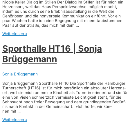
Nico­le Kel­ler Dia­log im Stil­len Der Dia­log im Stil­len ist für mich ein
Her­zens­ort, weil das Haus Per­spek­tiv­wech­sel mög­lich macht,
indem es uns durch sei­ne Erleb­nis­aus­stel­lung in die Welt der
Gehör­lo­sen und die non­ver­ba­le Kom­mu­ni­ka­ti­on ein­führt. Vor ein
paar Wochen hat­te ich eine Begeg­nung mit einem taub­stum­men
Paar auf der Stra­ße, das mich mit dem …
Dia­
Weiterlesen »
log
im
Sport­hal­le HT16 | Son­ja
Stil­
len
Brüggemann
|
Nico­
le
Kel­
Sonja Brüggemann
ler
Son­ja Brüg­ge­mann Sport­hal­le HT16 Die Sport­hal­le der Ham­bur­ger
Tur­ner­schaft (HT16) ist für mich per­sön­lich ein abso­lu­ter Her­zens­
ort, weil sie mich an mei­ne Kind­heit als Tur­ne­rin erin­nert und sie für
eine von Vie­len schmerz­lich ver­miss­te Leich­tig­keit steht, für die
Sehn­sucht nach frei­er Bewe­gung und dem grund­le­gen­den Bedürf­
nis nach Kon­takt in der Gemein­schaft. »Ich hof­fe, wir kön­
nen mit …
Sport­
Weiterlesen »
hal­
le