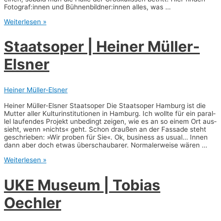
Fotograf:innen und Bühnenbildner:innen alles, was …
Han­
Weiterlesen »
sea­
ti­
Staats­oper | Hei­ner Müller-
sche
Mate­
Elsner
ri­
al­
ver­
wal­
Heiner Müller-Elsner
tung
|
Hei­ner Mül­ler-Els­ner Staats­oper Die Staats­oper Ham­burg ist die
Hen­
Mut­ter aller Kul­tur­in­sti­tu­tio­nen in Ham­burg. Ich woll­te für ein par­al­
ri­
lel lau­fen­des Pro­jekt unbe­dingt zei­gen, wie es an so einem Ort aus­
et­
sieht, wenn »nichts« geht. Schon drau­ßen an der Fas­sa­de steht
te
geschrie­ben: »Wir pro­ben für Sie«. Ok, busi­ness as usu­al… Innen
Pogo­
dann aber doch etwas über­schau­ba­rer. Nor­ma­ler­wei­se wären …
da
Staats­
Weiterlesen »
oper
|
UKE Muse­um | Tobi­as
Hei­
ner
Oechler
Mül­
ler-
Els­