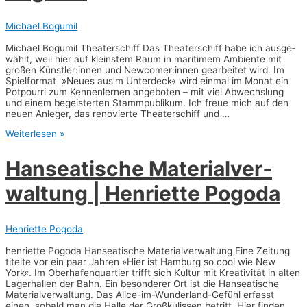
Michael Bogumil
Micha­el Bogu­mil Thea­ter­schiff Das Thea­ter­schiff habe ich aus­ge­
wählt, weil hier auf kleins­tem Raum in mari­ti­mem Ambi­en­te mit
gro­ßen Künstler:innen und Newcomer:innen gear­bei­tet wird. Im
Spiel­for­mat »Neu­es aus’m Unter­deck« wird ein­mal im Monat ein
Pot­pour­ri zum Ken­nen­ler­nen ange­bo­ten – mit viel Abwechs­lung
und einem begeis­ter­ten Stamm­pu­bli­kum. Ich freue mich auf den
neu­en Anle­ger, das reno­vier­te Thea­ter­schiff und …
Thea­
Weiterlesen »
ter­
schiff
Han­sea­ti­sche Mate­ri­al­ver­
|
Micha­
wal­tung | Hen­ri­et­te Pogoda
el
Bogu­
mil
Henriette Pogoda
hen­ri­et­te Pogo­da Han­sea­ti­sche Mate­ri­al­ver­wal­tung Eine Zei­tung
titel­te vor ein paar Jah­ren »Hier ist Ham­burg so cool wie New
York«. Im Ober­ha­fen­quar­tier trifft sich Kul­tur mit Krea­ti­vi­tät in alten
Lager­hal­len der Bahn. Ein beson­de­rer Ort ist die Han­sea­ti­sche
Mate­ri­al­ver­wal­tung. Das Ali­ce-im-Wun­­­der­­land-Gefühl erfasst
einen, sobald man die Hal­le der Groß­ku­lis­sen betritt. Hier fin­den