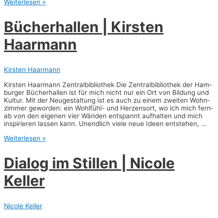
Thea­
Weiterlesen »
ter
für
Bücher­hal­len | Kirs­ten
Kin­
der
Haarmann
|
Sibyl­
le
Zett­
Kirsten Haarmann
ler
Kirs­ten Haar­mann Zen­tral­bi­blio­thek Die Zen­tral­bi­blio­thek der Ham­
bur­ger Bücher­hal­len ist für mich nicht nur ein Ort von Bil­dung und
Kul­tur. Mit der Neu­ge­stal­tung ist es auch zu einem zwei­ten Wohn­
zim­mer gewor­den: ein Wohl­­fühl- und Her­zens­ort, wo ich mich fern­
ab von den eige­nen vier Wän­den ent­spannt auf­hal­ten und mich
inspi­rie­ren las­sen kann. Unend­lich vie­le neue Ideen entstehen, …
Bücher­
Weiterlesen »
hal­
len
Dia­log im Stil­len | Nico­le
|
Kirs­
Keller
ten
Haar­
mann
Nicole Keller