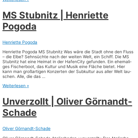
ge
Club
MS Stub­nitz | Hen­ri­et­te
|
Micha­
Pogoda
el
Bogu­
mil
Henriette Pogoda
Hen­ri­et­te Pogo­da MS Stub­nitz Was wäre die Stadt ohne den Fluss
– die Elbe? Sehn­süch­te nach der wei­ten Welt, ein Schiff. Die MS
Stub­nitz hat eine Hei­mat in der Hafen­Ci­ty gefun­den. Ein ehe­ma­li­
ges Fischer­boot, das Kul­tur und Musik eine Flä­che bie­tet. Hier
kann man groß­ar­ti­gen Kon­zer­ten der Sub­kul­tur aus aller Welt lau­
schen. Alle, die das …
MS
Weiterlesen »
Stub­
nitz
Unver­zollt | Oli­ver Görnandt-
|
Hen­
Schade
ri­
et­
te
Pogo­
Oliver Görnandt-Schade
da