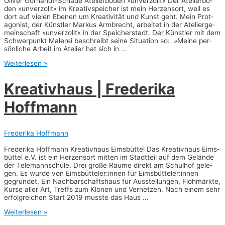
Oli­ver Gör­nandt-Scha­de Ate­lier­bo­den »unver­zollt« Der Ate­lier­bo­
den »unver­zollt« im Krea­tiv­spei­cher ist mein Her­zens­ort, weil es
dort auf vie­len Ebe­nen um Krea­ti­vi­tät und Kunst geht. Mein Prot­
ago­nist, der Künst­ler Mar­kus Arm­brecht, arbei­tet in der Ate­lier­ge­
mein­schaft »unver­zollt« in der Spei­cher­stadt. Der Künst­ler mit dem
Schwer­punkt Male­rei beschreibt sei­ne Situa­ti­on so: »Mei­ne per­
sön­li­che Arbeit im Ate­lier hat sich in …
Unver­
Weiterlesen »
zollt
|
Krea­tiv­haus | Fre­de­ri­ka
Oli­
ver
Hoffmann
Gör­
nandt-
Scha­
de
Frederika Hoffmann
Fre­de­ri­ka Hoff­mann Krea­tiv­haus Eims­büt­tel Das Krea­tiv­haus Eims­
büt­tel e.V. ist ein Her­zens­ort mit­ten im Stadt­teil auf dem Gelän­de
der Tele­mann­schu­le. Drei gro­ße Räu­me direkt am Schul­hof gele­
gen. Es wur­de von Eimsbütteler:innen für Eimsbütteler:innen
gegrün­det. Ein Nach­bar­schafts­haus für Aus­stel­lun­gen, Floh­märk­te,
Kur­se aller Art, Treffs zum Klö­nen und Ver­net­zen. Nach einem sehr
erfolg­rei­chen Start 2019 muss­te das Haus …
Krea­
Weiterlesen »
tiv­