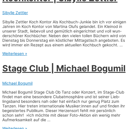
Sibylle Zettler
Sibyl­le Zett­ler Koch Kon­tor Als Koch­­buch-Jun­­­kie bin ich vor eini­gen
Jah­ren im Koch Kon­tor von Mar­ti­na Olufs gelan­det. Ein Klein­od in
unse­rer Stadt, lie­be­voll und gemüt­lich ein­ge­rich­tet und voll wun­
der­schö­ner Koch­bü­cher. Neben den vie­len tol­len Büchern wird von
Diens­tag bis Don­ners­tag ein köst­li­cher Mit­tags­tisch ange­bo­ten. Es
wird immer ein Rezept aus einem aktu­el­len Koch­buch gekocht. …
Koch­
Weiterlesen »
kon­
tor
Sta­ge Club | Micha­el Bogumil
|
Sibyl­
le
Zett­
Michael Bogumil
ler
Micha­el Bogu­mil Sta­ge Club Ob Tanz oder Kon­zert, im Sta­­ge-Club
fin­det man eine beson­de­re Club­at­mo­sphä­re und ist sei­ner Lieb­
lings­band beson­ders nah oder hat ein­fach nur genug Platz zum
Tan­zen. Hier tre­ten inter­na­tio­na­le Musiker:innen auf und fin­den ihr
begeis­ter­tes Publi­kum. Die­ser Her­zens­ort fehlt mir per­sön­lich
schon sehr! »Ich möch­te mit die­ser Foto-Akti­on ein wenig mehr
Auf­merk­sam­keit auf die …
Sta­
Weiterlesen »