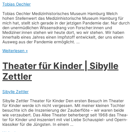
ner
Tobias Oechler
Tobi­as Oech­ler Medi­zin­his­to­ri­sches Muse­um Ham­burg Welch
hohen Stel­len­wert das Medi­zin­his­to­ri­sche Muse­um Ham­burg für
mich hat, stellt sich gera­de in der jet­zi­gen Pan­de­mie dar. Nur durch
den uner­müd­li­chen Wis­sens­drang von Forscher:innen und
Mediziner:innen ste­hen wir heu­te dort, wo wir ste­hen. Wir haben
inner­halb eines Jah­res einen Impf­stoff ent­wi­ckelt, der uns einen
Aus­weg aus der Pan­de­mie ermöglicht. …
UKE
Weiterlesen »
Muse­
um
Thea­ter für Kin­der | Sibyl­le
|
Tobi­
Zettler
as
Oech­
ler
Sibylle Zettler
Sibyl­le Zett­ler Thea­ter für Kin­der Den ers­ten Besuch im Thea­ter
für Kin­der wer­de ich nicht ver­ges­sen. Mit mei­ner klei­nen Toch­ter
besuch­te ich die Insze­nie­rung der Zau­ber­flö­te – wir waren bei­de
wie ver­zau­bert. Das Allee Thea­ter beher­bergt seit 1968 das Thea­
ter für Kin­der und insze­niert mit viel Lie­be Schau­­spiel- und Opern­
klas­si­ker für die Jüngs­ten. In einem …