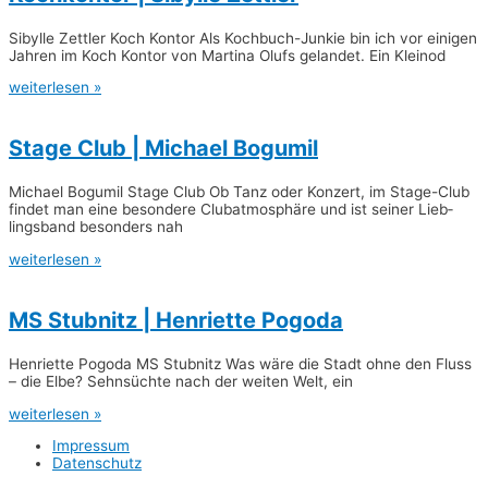
Sibyl­le Zett­ler Koch Kon­tor Als Koch­­buch-Jun­­­kie bin ich vor eini­gen
Jah­ren im Koch Kon­tor von Mar­ti­na Olufs gelan­det. Ein Kleinod
weiterlesen »
Sta­ge Club | Micha­el Bogumil
Micha­el Bogu­mil Sta­ge Club Ob Tanz oder Kon­zert, im Sta­­ge-Club
fin­det man eine beson­de­re Club­at­mo­sphä­re und ist sei­ner Lieb­
lings­band beson­ders nah
weiterlesen »
MS Stub­nitz | Hen­ri­et­te Pogoda
Hen­ri­et­te Pogo­da MS Stub­nitz Was wäre die Stadt ohne den Fluss
– die Elbe? Sehn­süch­te nach der wei­ten Welt, ein
weiterlesen »
Impres­sum
Daten­schutz