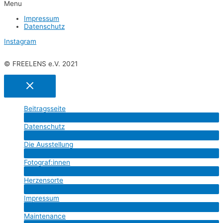
Menu
Impres­sum
Daten­schutz
Instagram
© FREELENS e.V. 2021
Bei­trags­sei­te
Menü
Daten­schutz
umschalten
Menü
Die Aus­stel­lung
umschalten
Menü
Fotograf:innen
umschalten
Menü
Her­zens­or­te
umschalten
Menü
Impres­sum
umschalten
Menü
Main­ten­an­ce
umschalten