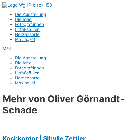
Zum
Inhalt
Die Aus­stel­lung
springen
Die Idee
Fotograf:innen
Lit­faß­säu­len
Her­zens­or­te
Making-of
Menu
Die Aus­stel­lung
Die Idee
Fotograf:innen
Lit­faß­säu­len
Her­zens­or­te
Making-of
Mehr von
Oliver Görnandt-
Schade
Koch­kon­tor | Sibyl­le Zettler