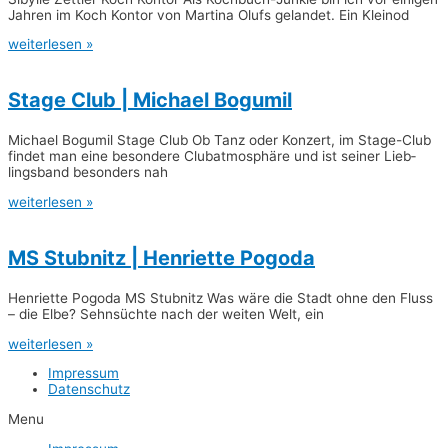
Jah­ren im Koch Kon­tor von Mar­ti­na Olufs gelan­det. Ein Kleinod
weiterlesen »
Sta­ge Club | Micha­el Bogumil
Micha­el Bogu­mil Sta­ge Club Ob Tanz oder Kon­zert, im Sta­­ge-Club
fin­det man eine beson­de­re Club­at­mo­sphä­re und ist sei­ner Lieb­
lings­band beson­ders nah
weiterlesen »
MS Stub­nitz | Hen­ri­et­te Pogoda
Hen­ri­et­te Pogo­da MS Stub­nitz Was wäre die Stadt ohne den Fluss
– die Elbe? Sehn­süch­te nach der wei­ten Welt, ein
weiterlesen »
Impres­sum
Daten­schutz
Menu