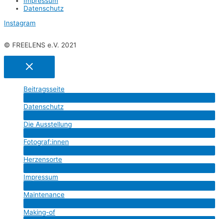
Impres­sum
Daten­schutz
Instagram
© FREELENS e.V. 2021
Bei­trags­sei­te
Menü
Daten­schutz
umschalten
Menü
Die Aus­stel­lung
umschalten
Menü
Fotograf:innen
umschalten
Menü
Her­zens­or­te
umschalten
Menü
Impres­sum
umschalten
Menü
Main­ten­an­ce
umschalten
Menü
Making-of
umschalten