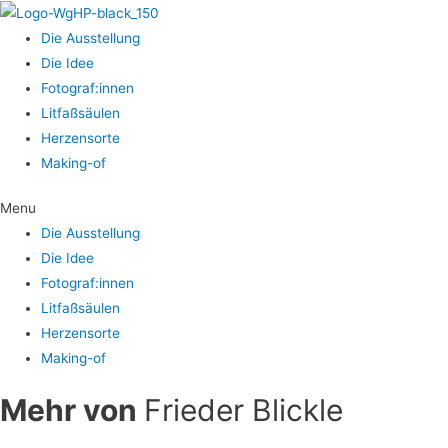
Die Aus­stel­lung
Die Idee
Fotograf:innen
Lit­faß­säu­len
Her­zens­or­te
Making-of
Menu
Die Aus­stel­lung
Die Idee
Fotograf:innen
Lit­faß­säu­len
Her­zens­or­te
Making-of
Mehr von
Frieder Blickle