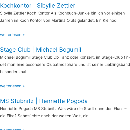
Koch­kon­tor | Sibyl­le Zettler
Sibyl­le Zett­ler Koch Kon­tor Als Koch­­buch-Jun­­­kie bin ich vor eini­gen
Jah­ren im Koch Kon­tor von Mar­ti­na Olufs gelan­det. Ein Kleinod
weiterlesen »
Sta­ge Club | Micha­el Bogumil
Micha­el Bogu­mil Sta­ge Club Ob Tanz oder Kon­zert, im Sta­­ge-Club fin­
det man eine beson­de­re Club­at­mo­sphä­re und ist sei­ner Lieb­lings­band
beson­ders nah
weiterlesen »
MS Stub­nitz | Hen­ri­et­te Pogoda
Hen­ri­et­te Pogo­da MS Stub­nitz Was wäre die Stadt ohne den Fluss –
die Elbe? Sehn­süch­te nach der wei­ten Welt, ein
weiterlesen »