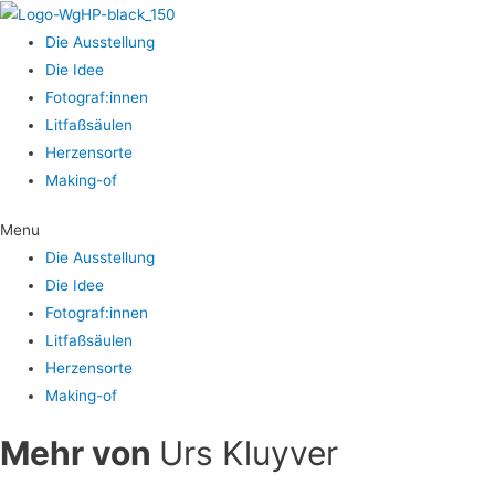
Die Aus­stel­lung
Die Idee
Fotograf:innen
Lit­faß­säu­len
Her­zens­or­te
Making-of
Menu
Die Aus­stel­lung
Die Idee
Fotograf:innen
Lit­faß­säu­len
Her­zens­or­te
Making-of
Mehr von
Urs Kluyver