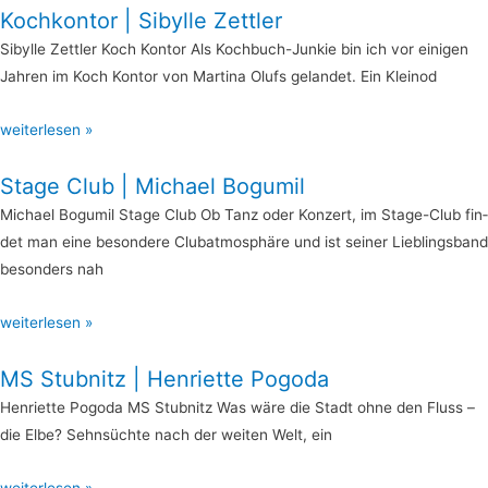
Koch­kon­tor | Sibyl­le Zettler
Sibyl­le Zett­ler Koch Kon­tor Als Koch­­buch-Jun­­­kie bin ich vor eini­gen
Jah­ren im Koch Kon­tor von Mar­ti­na Olufs gelan­det. Ein Kleinod
weiterlesen »
Sta­ge Club | Micha­el Bogumil
Micha­el Bogu­mil Sta­ge Club Ob Tanz oder Kon­zert, im Sta­­ge-Club fin­
det man eine beson­de­re Club­at­mo­sphä­re und ist sei­ner Lieb­lings­band
beson­ders nah
weiterlesen »
MS Stub­nitz | Hen­ri­et­te Pogoda
Hen­ri­et­te Pogo­da MS Stub­nitz Was wäre die Stadt ohne den Fluss –
die Elbe? Sehn­süch­te nach der wei­ten Welt, ein
weiterlesen »